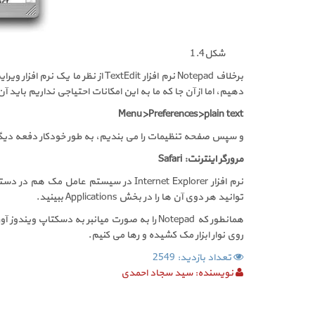
شکل1.4
برخلاف
Notepad
نرم افزار
TextEdit
از نظر ما یک نرم افزار وی
دهیم، اما از آن جا که ما به این امکانات احتیاجی نداریم باید 
Menu>Preferences>plain text
و سپس صفحه تنظیمات را می بندیم، به طور خودکار دفعه دیگر 
مرورگر اینترنت:
Safari
نرم افزار
Internet Explorer
در سیستم عامل مک هم در دسترس 
توانید هر دوی آن ها را در بخش
Applications
ببینید.
همانطور که
Notepad
را به صورت میانبر به دسکتاپ ویندوز آورد
روی نوار ابزار مک کشیده و رها می کنیم.
تعداد بازدید: 2549
نویسنده:
سید سجاد احمدی