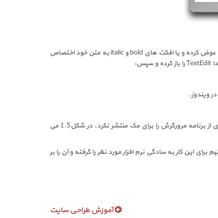
را عوض کرده و یا افکت های
bold
و
italic
به متن خود اختصاص
دا
TextEdit
را باز کرده و سپس:
در ویندوز.
از طرف اپل شرکت مایکروسافت نسخه جدیدتری از برنامه مرورگرش را برای مک منتشر نکرد، در شکل1.5 می
رای این کار به سادگی نرم افزار مورد نظر را گرفته و آن را بر
آموزش طراحی سایت