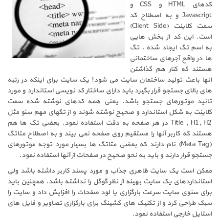
کدهای HTML و CSS و
Javascript و به اصطلاح کد
سمت کلاینت (Client Side)
است. این کد از بخش هایی
به اسم تگ ایجاد شده . تگ
ها در واقع آجرهای ساختمانی
هستند که کنار هم گذاشتن
آنها باعث تولید ساختمان سایت می شود! یک سایت برای اینکه در رتبه
های بالای جستجو قرار بگیرد باید دارای ساختار کد نویسی استاندارد و مورد
تائید موتورهای جستجو باشد. یعنی همه کدهای نوشته شده سمت
کلاینت به شکل استاندارد و صحیح نوشته شوند و از تگهای مهم سئو مثل
Title , H1, H2 در هر صفحه به دقت استفاده نمود. بعضی تگ ها هم
هستند که کاربر آنها را مستقیم روی صفحه نمی بیند و به اصطلاح متاتگ
(Meta Tag) نام دارند که بعضی متاتگ ها بسیار مورد توجه موتورهای
جستجو قرار دارند و باید به نحو صحیح در صفحات از آنها استفاده نمود.
ممکن است یک سایت ظاهری جذاب و مورد پسند کاربر داشته باشد ولی
استانداردهای یک سایت بهینه از نظر گوگل را نداشته باشد. همچنین باید
برای سئوی سایت سرعت بارگزاری یا لود صفحات را افزایش داد و سایت را
سبک طراحی کرد و از تکنیک های کشینگ برای بارگزاری تصاویر و فایل های
استایل خارجی استفاده نمود.