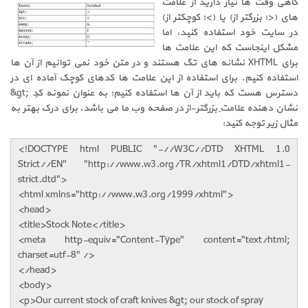
گاهی وقت ها نیاز دارید از علامت
های (
>
؛ بزرگتر از) یا (
<
؛ کوچکتر از)
در سایت خود استفاده کنید، اما
مشکل اینجاست که این علامت ها
برای
XHTML
نشانه های تگ هستند و در متن خود نمی توانیم از آن ها
استفاده کنیم. برای استفاده از این علامت ها کدهای کوچک آماده ای در
دسترس هست که باید از آن ها استفاده کنیم؛ به عنوان نمونه کدِ
&gt;
نشان دهنده علامتِ بزرگتر-از در صفحه وب ما می باشد، برای درک بهتر به
مثال زیر توجه کنید:
<!DOCTYPE html PUBLIC "-//W3C//DTD XHTML 1.0
Strict//EN" "http://www.w3.org/TR/xhtml1/DTD/xhtml1-
strict.dtd">
<html xmlns="http://www.w3.org/1999/xhtml">
<head>
<title>Stock Note</title>
<meta http-equiv="Content-Type" content="text/html;
charset=utf-8" />
</head>
<body>
<p>Our current stock of craft knives &gt; our stock of spray