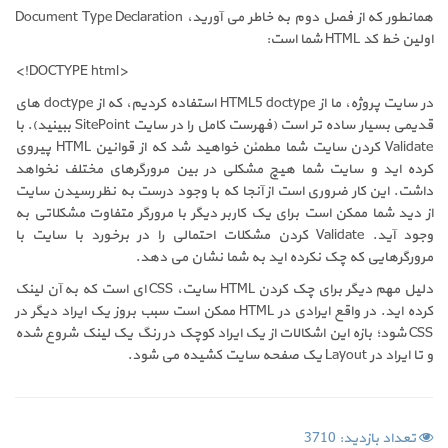
همانطور که از فصل دوم به خاطر می آورید، Document Type Declaration
اولین خط کد HTML شما است:
<!DOCTYPE html>
در سایت پروژه، ما از HTML5 doctype استفاده کردیم، که از doctype های
قدیمی بسیار ساده تر است (فهرست کامل را در سایت SitePoint ببینید). با
Validate کردن سایت شما مطمئن خواهید شد که از قوانین HTML پیروی
کرده اید و سایت شما هیچ مشکلی در بین مرورگرهای مختلف نخواهد
داشت. این کار ضروری است از آنجا که با وجود درست به نظر رسیدن سایت
از دید شما ممکن است برای یک کاربر دیگر با مرورگر متفاوت مشکلاتی به
وجود آید. Validate کردن مشکلات احتمالی را در برخورد با سایت با
مرورگرهایی که چک نکرده اید به شما نشان می دهد.
دلیل مهم دیگر برای چک کردن HTML سایت، CSS ای است که به آن لینک
کرده اید. در واقع ایرادی در HTML ممکن است سبب بروز یک ایراد دیگر در
CSS شود؛ بازه این اشکالات از یک ایراد کوچک در رنگ یک لینک شروع شده
و تا ایراد در Layout یک صفحه سایت کشیده می شود.
تعداد بازدید: 3710