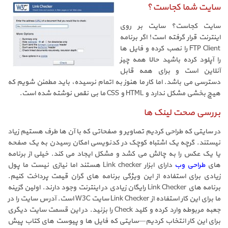
سایت شما کجاست؟
سایت کجاست؟ سایت بر روی
اینترنت قرار گرفته است! اگر برنامه
FTP Client را نصب کرده و فایل ها
را آپلود کرده باشید حالا همه چیز
آنلاین است و برای همه قابل
دسترسی می باشد. اما کار ما هنوز به اتمام نرسیده، باید مطمئن شویم که
هیچ بخشی مشکل ندارد و HTML و CSS ما بی نقص نوشته شده است.
بررسی صحت لینک ها
در سایتی که طراحی کردیم تصاویر و صفحاتی که با آن ها طرف هستیم زیاد
نیستند. گرچه یک اشتباه کوچک در کدنویسی امکان رسیدن به یک صفحه
یا یک عکس را به چالش می کشد و مشکل ایجاد می کند. خیلی از برنامه
های
طراحی وب
دارای ابزار Link checker هستند اما نیازی نیست ما پول
زیادی برای استفاده از این ویژگی برنامه های گران قیمت پرداخت کنیم.
برنامه های Link Checker رایگان زیادی در اینترنت وجود دارند. اولین گزینه
ما برای این کار استفاده از Link Checker سایت W3C است. آدرس سایت را در
جعبه مربوطه وارد کرده و کلید Check را بزنید. در این قسمت سایت دیگری
برای این کار انتخاب کردیم—سایتی که فایل ها و پیوست های کتاب پیش