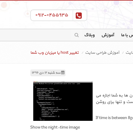
۰۹۱۲-۰۴۵۵۹۳۵
 با ما
آموزش
وبلاگ
سایت
آموزش طراحی سایت
تغییر host یا میزبان وب شما
سه شنبه ۱۲ دی ۱۳۹۶
سی server-side scripting مانند PHP استفاده کنید. این زبان ها به شما اجازه می
ست و تنها برای روشن
If time is between 
Show the night-time image