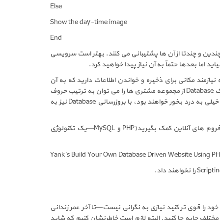
Else
Show the day-time image
End
پشتیبانی نکند، معمولاً بیشتر این سرویس ها از چندین و چندتا از آن ها پشتیبانی می کنند. بهتر است سرویسی
ت. اگر با زبان های scripting شروع به کار کنید خواهید دانست که نیازمند مکانی برای ذخیره و خواندن اطلاعات دارید که به آن
database گویند. Database مجموعه ای از داده ها است که به طرق مختلف می توانید به آن دسترسی داشته و از آن استفاده کنید. برای مثال یک Database از مجموعه مشتری ها را می توان به ترتیب حروف
الفبا در یک صفحه، به ترتیب مکان زندگی شان در صفحه ای دیگر و به ترتیب سهم اشتراک آن ها در صفحه ای دیگر نمایش داد. این اطلاعات خیلی به درد بخور خواهند بود، با بروزرسانی Database نیز به
پویا بیشتر بدانید SitePoint مکان مناسبی است و تمامی مطالب را برای شما در بر دارد. می توانید از فروم های آنلاین کمک بگیرید(PHP و MySQL—یک تکنولوژی
Yank’s Build Your Own Database Driven Website Using 
امکاناتی که تا به این لحظه معرفی شد برای استفاده در ساخت اولین سایت شما کاملاً کافی است. گرچه اگر در آینده خواستید سرویس Hosting خود را قوی تر کنید نیازی به نگرانی نیست—تا آخر عمر زندانی
رکتی که از آن سرویس خود را گرفته اید نخواهید بود. می توانید Domain Name خود را بسته به تغییر نیازهای خود بین سرویس های Host مختلف جابه جا کنید. البته لازم است خاطرنشان کنیم که شاید