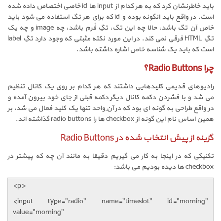
باید خاطرنشان کرد که به هر کدام از
input
ها
id
خاصی اختصاص داده شده
است، در واقع باید انگونه بوده و
id
که برای هر تگ استفاده می شود باید
خاص آن تگ باشد، حالا چه این تگ، تگِ فُرم باشد، چه
image
و چه یک
تگِ
HTML
فرقی نمی کند. در این مورد نکته مثبتی که وجود دارد تگِ
label
است که باید یک شناسه خاص اشاره داشته باشد.
چرا
Radio Buttons؟
رادیوهای قدیمی کلیدهایی داشتند که هر کدام بر روی یک کانال تنظیم
می شد و با فشردن دکمه کانال دیگر دکمه قبلی از جای خود بیرون آمده و
در واقع طراحی به گونه ای بود که در آنِ واحد تنها یک کلید فعال می شد، بر
همین اساس نام این گونه از
checkbox
ها را
radio buttons
گذاشته اند.
گزینه از پیش انتخاب شده در Radio Buttons
تکنیکی که در اینجا به کار می گیریم دقیقا به مانند آن چه که پیشتر در
checkbox
ها دیده بودیم می باشد:
<p>
<input type="radio" name="timeslot" id="morning"
value="morning"