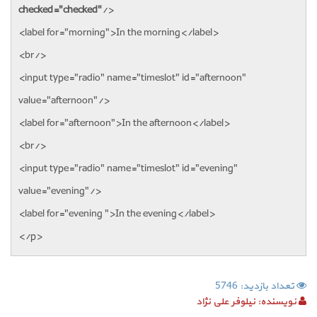
checked="checked"
/>
<label for="morning">In the morning</label>
<br/>
<input type="radio" name="timeslot" id="afternoon"
value="afternoon"/>
<label for="afternoon">In the afternoon</label>
<br/>
<input type="radio" name="timeslot" id="evening"
value="evening"/>
<label for="evening ">In the evening</label>
</p>
تعداد بازدید: 5746
نویسنده:
نیلوفر علی نژاد