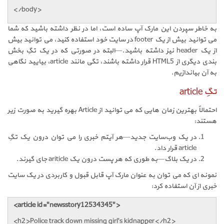
</body>
به خاطر سپردن این مارک آپ ساده است، اما در نظر داشته باشید که شما
می توانید بیش از یک footer در سایت خود استفاده کنید، می توانید بیش
از یک header نیز داشته باشید.—البته در صورتی که در یک تگِ بخش
بندی دیگری از HTML5 قرار داشته باشند، تگی مانند article، بیایید نگاهی
به آن بیاندازیم.
تگِ article
احتمالاً بهترین زمان هایی که می توانید از Article بهره گیرید به صورت زیر
هستند:
در یک وب‌سایت جدید—هر آیتم خبری را می توان درون یک تگِ
article قرار داد.
در یک بلاگ—به طوری که هر پست درون یک ariticle جای گیرند.
نمونه ای که می توان به عنوان مارک آپ قابل قبول و کاربردی در یک سایت
خبری از آن استفاده کرد:
<article id="newsstory12534345">
<h2>Police track down missing girl's kidnapper</h2>