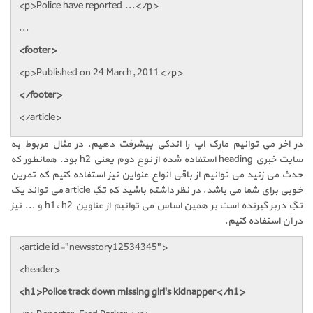
<p>Police have reported ...</p>
...
<footer>
<p>Published on 24 March, 2011</p>
</footer>
</article>
در آخر می توانیم مارک آپ را اندکی پیشرفت دهیم. در مثال مربوط به
سایت خبری heading استفاده شده از نوع دوم یعنی h2 بود. همانطور که
حدث می زنید می توانیم از باقی انواع عنواین نیز استفاده کنیم که تمرین
خوبی برای شما می باشد. در نظر داشته باشید که تگِ article می تواند یک
تگِ دربر گیرنده است بر همین اساس می توانیم از عناوین h1، h2 و ... نیز
در آن استفاده کنیم.
<article id="newsstory12534345">
<header>
<h1>Police track down missing girl's kidnapper</h1>