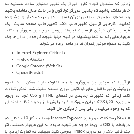
زمانی که مشغول انجام کاری غیر از یک تغییر محتوای ساده هستید به
خاطر داشته باشید که چندین مرورگر گوناگون را در حالت فعال داشته باشید
و صفحه‌ای که طراحی شما بر روی آن اعمال شده را در تک‌تک آن‌ها مشاهده
نمایید. کارهایی از قبیل تغییر قالب
CSS
، تغییر قالب صفحه سایت، یک
فُرم یا بخش دیگری از سایت نیازمند بررسی در چندین مرورگر هستند.
مرورگرهایی که به شما پیشنهاد می‌کنیم مرتبا نتیجه کار خود را در آن‌ها چک
کنید به همراه موتور رندر آن‌ها در ادامه آورده می‌شوند:
Internet Explorer (Trident)
Firefox (Gecko)
Google Chrome (WebKit)
Opera (Presto)
از آن‌جا که موتور این مرورگرها با هم تفاوت دارند ممکن است نحوه
رویکرشان نیز با المان‌های گوناگون درون صفحه سایت شما اندکی تفاوت
کند. زمانی که تغییرات جدیدی در کدهای
HTML
و
CSS
خود به وجود
می‌آورید (اکثرا
CSS
) در این مرورگرها کلید رفرش را بزنید و مشکلات احتمالی
که به وجود می‌آیند را یکی پس از دیگری حل کنید.
البته اکثر مشکلات مربوط به
Internet Explorer
هستند، 9 از 10 مشکلی که
در رابطه با
CSS
با آن‌ها مواجه می‌شوید مربوط به این مرورگر هستند. اگر
یک قالب
CSS
را در مرورگر
Firefox
بررسی کنید میبینید که تفاوت زیادی با