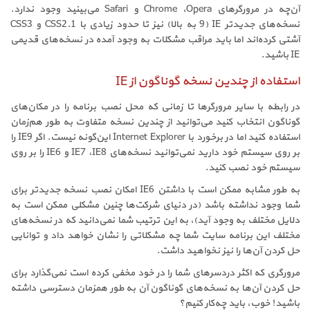
آن‌چه در مرورگرهای
Opera
،
Chrome
و
Safari
می‌بینید وجود ندارد.
نسخه‌های جدیدتر
IE
(9 به بالا) نیز تا حدود زیادی با
CSS2.1
و
CSS3
آشتی کرده‌اند اما باید مراقب مشکلات به وجود آمده در نسخه‌های قدیمی
IE
باشید.
استفاده از چندین نسخه گوناگون از
IE
در رابطه با سایر مرورگرها تا زمانی که محل نصب برنامه‌ را در مکان‌های
گوناگون انتخاب کنید می‌توانید از چندین نسخه متفاوت به طور هم‌زمان
استفاده کنید اما در برخورد با
Internet Explorer
این‌گونه نیست. اگر
IE9
را
بر روی سیستم خود دارید نمی‌توانید نسخه‌های
IE8
،
IE7
و
IE6
را بر روی
سیستم خود نصب کنید.
به طور مشابه ممکن است با داشتن
IE6
امکان نصب نسخه جدیدتر برای
شما وجود نداشته باشد (در دنیای شرکت‌ها چنین مشکلی ممکن است به
دلایل مختلف به وجود آید)، به این ترتیب شما نمی‌دانید که در نسخه‌های
مختلف این برنامه سایت شما چه مشکلاتی را نشان خواهد داد و توانایی
حل کردن آن‌ها را نیز نخواهید داشت.
مرورگری که اکثر دردسرهای شما را در خود مخفی کرده است نمی‌گذارد برای
حل کردن آن‌ها به نسخه‌های گوناگون آن به طور همزمان دسترسی داشته
باشید! خوب، باید چه‌کار کنیم؟