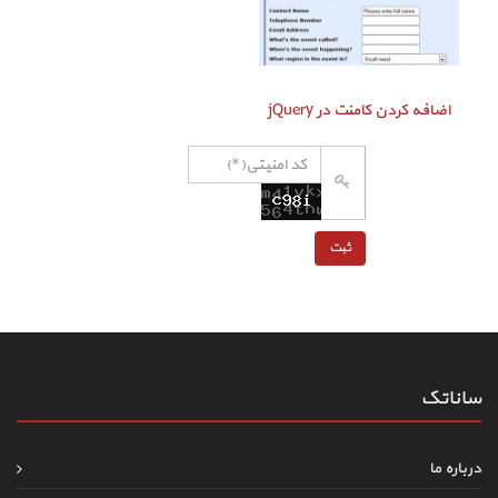
اضافه کردن کامنت در jQuery
ساناتک
درباره ما