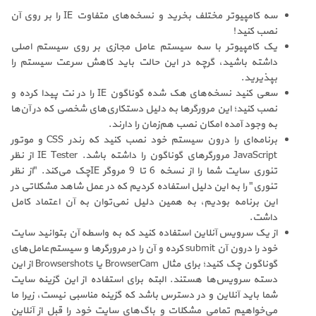
سه کامپیوتر مختلف بخرید و نسخه‌های متفاوت
IE
را بر روی آن
نصب کنید!
یک کامپیوتر با سه سیستم عامل مجازی بر روی سیستم اصلی
داشته باشید، گرچه در این حالت باید کاهش سرعت سیستم را
بپذیرید.
سعی کنید نسخه‌های هک شده گوناگون
IE
را در نت پیدا کرده و
نصب کنید؛ این مرورگرها به دلیل دستکاری‌های شخصی که در آن‌ها
به وجود آمده امکان نصب هم‌زمان را دارند.
برنامه‌ای را درون سیستم خود نصب کنید که رندر
CSS
و موتور
JavaScript
مرورگرهای گوناگون را داشته باشد.
IE Tester
از نظر
تئوری سایت شما را از نسخه 6 تا 9 مروگر
IE
چک می‌کند. "از نظر
تئوری" را به این دلیل استفاده کردیم که در عمل شاهد مشکلاتی در
این برنامه بودیم، به همین دلیل نمی‌توان به آن اعتماد کامل
داشت.
از یک سرویس آنلاین استفاده کنید که به واسطه آن بتوانید سایت
خود را درون آن
submit
کرده و آن را در مرورگرها و سیستم‌عامل‌های
گوناگون چک کنید؛ برای مثال
BrowserCam
یا
Browsershots
از این
دسته سرویس‌ها هستند. البته برای استفاده از این گزینه سایت
شما باید آنلاین و در دسترس باشد که گزینه مناسبی نیست، زیرا ما
می‌خواهیم تمامی مشکلات و باگ‌های سایت خود را قبل از آنلاین