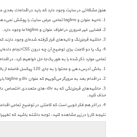
هنوز مشکلاتی در سایت وجود دارد که باید در اقدامات بعدی مور
1. ناحیه عنوان و tagline تمامی عرض سایت را پوشش نمی‌دهند.
2. فضایی غیر ضروری در اطراف عنوان و tagline ما وجود دارد.
3. حاشیه قرمزرنگ و لایه‌های قرار گرفته شده‌ای وجود دارند که باید آن‌ها را حذف کنیم.
4. یک یا دو کامنت برای توضیح آن چه درون CSS انجام داده‌ایم لازم است.
تمامی موارد ذکر شده را به طور یک‌جا حل خواهیم کرد، در اقدا
1. بخش آدرس‌دهی و محتوا را به جای 120 پیکسل فاصله از بالای صفحه 107 پیکسل فاصله دهید(زمانی که حاشیه قرمزرنگ را حذف کردیم ظاهر کار شسته رفته‌تر خواهد شد).
2. در اقدام بعد به مرورگر می‌گوییم که عنوان div و tagline باید تمامی عرض در دسترس را بپوشانند(به این معنی که باید 100% عرض را اشغال کنند).
3. حاشیه‌های قرمزرنگی که به v
حذف کنید.
4. در آخر هم فکر خوبی است که کامنتی در توضیح تمامی اقدامات انجام شده در زمینه جایگذاری‌های صورت گرفته به کار بدهیم.
نتیجه کار را در زیر مشاهده کنید، توجه داشته باشید که تغییرات اخیر به صورت ld