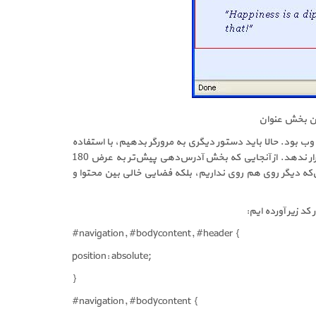
 پایین کشیدن بخش آدرس‌دهی و محتوای درون body به میزان 120 پیکسل از بالای صفحه وب بود. حالا باید دستور دیگری به مرورگر بدهیم، با استفاده
از جایگذاری absolute بخش محتوای درون body را به سمت راست می‌کشیم، به طوری که دیگر بخش آدرس دهی سایت را مورد پوشش خود قرار ندهد. از آنجایی که بخش آدرس‌دهی پیش‌تر به عرض 180
ونه‌ای خواهد شد که علاوه بر آن‌که دیگر روی هم روی نداریم، بلکه فضایی خالی بین محتوا و
#navigation, #bodycontent, #header {
position: absolute;
}
#navigation, #bodycontent {