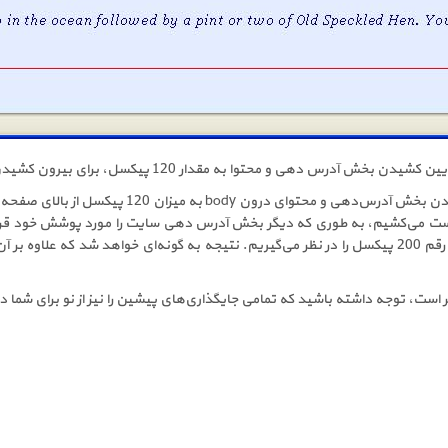
کاری که در اینجا انجام دادیم دستورِ به مرورگر برای
پیکسل در نظر گرفته شده بود برای تغییر مکان محتوای body رقم 200 پیکسل را در نظر می‌گیریم. نتیجه به گ