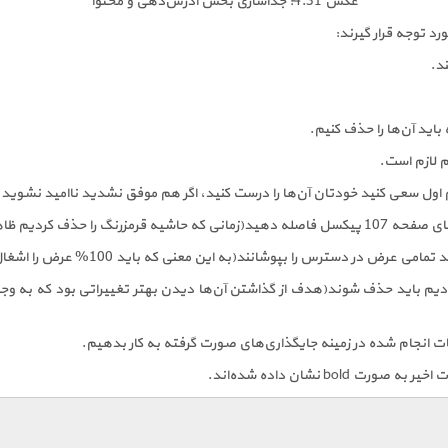
عکس 4.31: جداسازی بخش آدرس‌دهی و محتوا
د توجه قرار گیرند:
م اول سعی کنید خودتان آن‌ها را درست کنید، اگر هم موفق نشدید ناامید نشوید از
di-های متعددی اختصاص دادیم باید حذف شوند(هدف از گذاشتن آن‌ها دیدن بهتر تغییراتی بود 
bo نشان داده شده‌اند.