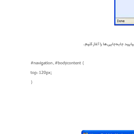
#navigation, #bodycontent {
top: 120px;
}