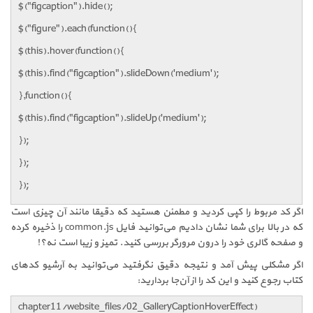
$("figcaption").hide();
$("figure").each(function(){
$(this).hover(function(){
$(this).find("figcaption").slideDown('medium');
},function(){
$(this).find("figcaption").slideUp('medium');
});
});
});
اگر کد مربوط را کپی کردید و مطمئن هستید که دقیقا مانند آن‌ چیزی است
که در بالا برای شما نشان دادیم می‌توانید فایل common.js را ذخیره کرده
و صفحه گالری خود را درون مرورگر بررسی کنید. تمیز و زیبا است نه؟!
اگر مشکلی پیش آمد و نتیجه دقیق نگرفتید می‌توانید به آرشیو کدهای
کتاب رجوع کنید و این کد را از آن‌جا بردارید:
chapter11/website_files/02_GalleryCaptionHoverEffect)