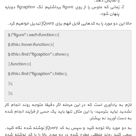
را نمایش دهد.
زمانی که ماوس را از روی figure برداشتیم تگ figcaption دوباره
پنهان شود.
حالا این دو مورد را به کدهایی قابل فهم برای jQuery تبدیل خواهیم کرد.
$("figure").each(function(){
$(this).hover(function(){
$(this).find("figcaption").show();
},function(){
$(this).find("figcaption").hide();
});
});
لازم به یادآوری است که در این مرحله اگر دقیقا متوجه روند انجام کار
نشدید نباید بترسید؛ با این مثال تنها باید یک حسی از فرآیند انجام شده
به دست آورید نه بیشتر.
به دو مورد بالا توجه کنید و سپس به کد jQuery نوشته شده نگاه کنید.
سعی کنید روند منطقی مطرح شده در دو مورد بالا را با کد نوشته شده