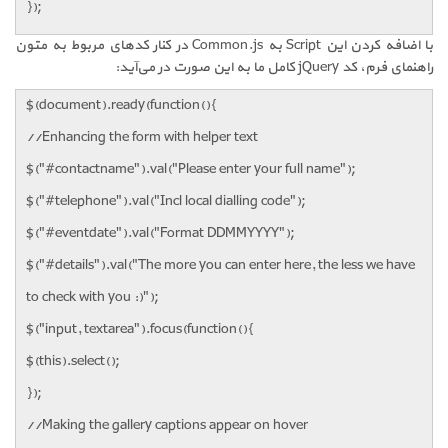
});
با اضافه کردن این Script به Common.js در کنار کدهای مربوط به متون
راهنمای فرم، کد jQuery کامل ما به این صورت در می‌آید:
$(document).ready(function(){
//Enhancing the form with helper text
$("#contactname").val("Please enter your full name");
$("#telephone").val("Incl local dialling code");
$("#eventdate").val("Format DDMMYYYY");
$("#details").val("The more you can enter here, the less we have
to check with you :)");
$("input, textarea").focus(function(){
$(this).select();
});
//Making the gallery captions appear on hover