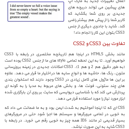
اعمال تغییرات جدید به مارک آپ
های پیشین می تواند دریچه های
جدیدی بر روی شما بگشاید که
کاربر شما را از پیش هم بیشتر راضی
کند. شاید با جادوی دیگری از جنس
CSS3 بتوان این کار را انجام داد!
تفاوت بین CSS3 و CSS2
مانند بخش HTML5 در اینجا هم تاریخچه مختصری در رابطه با CSS3
خواهیم آورد. تا به این لحظه تمامی style های ما از جنس CSS2 بوده است
(به طور دقیق هم 2 و هم 1). CSS3 امکانات جدیدی در زمینه بروزرسانی
متون، رنگ ها، حاشیه ها و انواع سایه ها در اختیار ما قرار می دهد. علاوه
بر این ها ماژول های کامل زیادی در CSS3 وجود دارند که استخوان بندی
های چند ستونی، فونت ها، و بخش های مربوط به مدیا را به گونه ای
پردازش می کند که با شناسایی دیوایسی که سایت بر روی آن بارگزاری شده
ابزار مورد نیاز را مورد استفاده قرار می دهد.
CSS ای که تا اینجا آموختیم به شدت ایمن بود و به ما ضمانت می داد که
به خوبی در تمامی مرورگرها و سیستم ها اجرا شود حتی در مرورگرهای
بسیار قدیمی تر مانند IE6 همه چیز به خوبی رقم می خورد. در رابطه با
CSS3 شاید به این صورت نباشد.