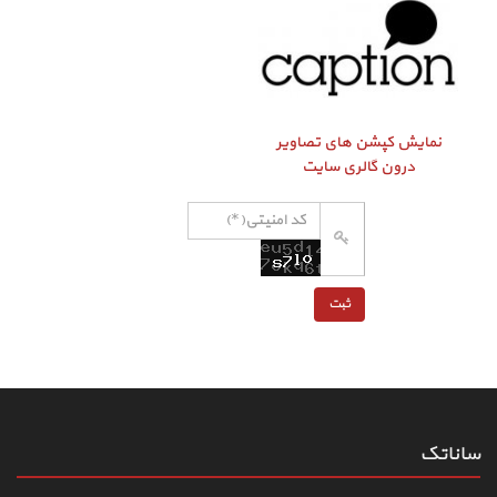
نمایش کپشن‌ های تصاویر
درون گالری سایت
ساناتک