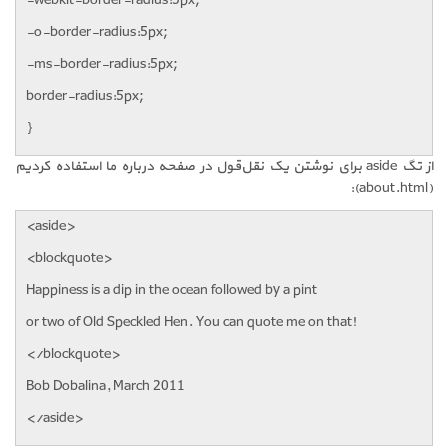
-webkit-border-radius:5px;
-o-border-radius:5px;
-ms-border-radius:5px;
border-radius:5px;
}
از تگ aside برای نوشتن یک نقل‌قول در صفحه درباره ما استفاده کردیم
(about.html):
<aside>
<blockquote>
Happiness is a dip in the ocean followed by a pint
or two of Old Speckled Hen. You can quote me on that!
</blockquote>
Bob Dobalina, March 2011
</aside>