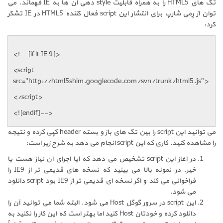
تگ های HTML5 را به همراه قابلیت style دهی آن ها به IE فهماند. می
توان از رِمی شارپ برای انتشار این script فعال کننده HTML5 در IE تشکر
کرد:
<!--[if lt IE 9]>
<script
src="http://html5shim.googlecode.com/svn/trunk/html5.js">
</script>
<![endif]-->
می توانید این script را بین تگ های باز و بسته header کپی کرده و نتیجه
را مشاهده کنید. کاری که این script انجام می دهد به شرح زیر است:
در آغاز این script تشخیص می دهد که آیا اجرای آن نیاز هست یا
خیر. در نمونه بالا می بینید که نسخه های قدیمی تر از IE9 را
فراخوانی می کند و اگر نسخه ای قدیمی تر از IE9 بود script دانلود
می شود.
این script در سرور گوگل Host می شود. البته شما می توانید آن را
دانلود کرده و خودتان Host کنید اما بهتر است که این کار را نکنید به