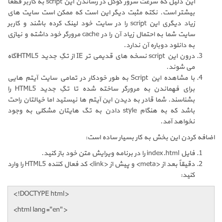
این دلیل که سرعت سرور گوگل در رساندن این script به کاربر قطعاً
بیشتر است. نکته مثبت دیگر این است که ممکن است سایت های
زیاد دیگری این script را در سایت خود لینک کرده باشند و کاربر
سایت شما به احتمال زیاد آن را در cache مرورگر خود داشته و نیازی
به دانلود دوباره آن ندارد.
درون این script نسخه های قدیمی تر IE از تگِ جدید HTML5آگاه
می شوند.
با مشاهده این Script به طور خودکار در تمامی سایت آیتم هایی
برای فهماندن به مرورگر ساخته شده تا تگِ جدید HTML5 را
بشناسند. شما قادر به دیدن این آیتم ها نیستید اما خیالتان راحت
باشد که به هنگام style دادن به تگ هایتان مشکلی به وجود
نخواهد آمد.
اضافه کردن این بخش به کار بسیار ساده است:
فایل index.html را در برنامه ویرایش متن خود باز کنید.
دقیقاً بعد از <meta> و پیش از <link> کد فعال کننده HTML5 را وارد
کنید:
<!DOCTYPE html>
<html lang="en">