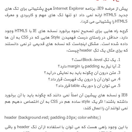
پیش از عرضه IE9، برنامه Internet Explorer هیچ پشتیبانی برای تگ های
جدید HTML5 ارائه نمی داد (و تنها تگ های مهم و کاربردی و معرف
HTML5 را پشتیبانی می کرد).
گرچه راه هایی برای تصحیح نحوه برخورد نسخه های IE با HTML5 وجود
دارد، حداقل در راستای درست فهمیدن Style هایی که در CSS به آن ها
داده شده است. مشکل اینجاست که نسخه های قدیمی تر نمی دانستند
که برای مثال یک تگِ header چیست:
یک تگِ Block-level است؟
آیا نیاز به padding یا margin دارد؟
متن درون آن چگونه باید به نمایش در آید؟
می توان آن را درون یک فهرست قرار داد؟
می توان آن را دور یک table قرار داد؟
IE8 و نسخه های پیشین آن اصلاً نمی دانند که چگونه باید با آن برخورد
داشته باشند! اگر یک style ساده هم در CSS به آن اختصاص دهیم هم
نمی توانند آن را اعمال کنند:
header {background:red; padding:10px; color:white;}
با این وجود راهی هست که می توان با استفاده از آن تگ header و باقی