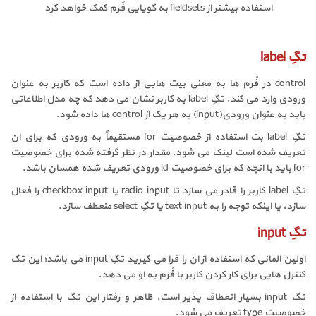
استفاده بیشتر از
fieldsets
به گویایی فُرم کمک خواهد کرد
تگِ
label
control
در فُرم ها به معنی بیت هایی از داده است که کاربر به عنوان
ورودی وارد می کند. تگِ
label
به کاربر نشان می دهد که چه مدل اطلاعاتی
باید به عنوان ورودی(
input
) به هر یک از
control
ها داده شود.
تگِ
label
بت استفاده از خصوصیت
for
مستقیماً به ورودی که برای آن
تعریف شده است لینک می شود. مقدار در نظر گرفته شده برای خصوصیت
for
باید با آنچه که برای خصوصیت
id
ورودی تعریف شده همسان باشد.
تگِ
label
کاربر را قادر می سازد تا
radio input
یا
checkbox input
را فعال
سازد، یا اینکه توجه را به
text input
یا تگِ
select
منعطف سازد.
تگِ
input
اولین المانی که استفاده از آن را فرا می گیرید تگِ
input
می باشد؛ این تگ
کنترل هایی برای کار کردن کاربر با فُرم به او می دهد.
تگ
input
بسیار انعطاف پذیر است، ظاهر و رفتار این تگ با استفاده از
خصوصیت
type
تعریف می شود.