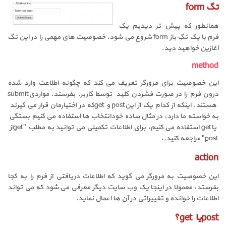
تگ form
همانطور که پیش تر دیدیم یک
فرم با یک تگِ باز
form
شروع می شود، خصوصیت های مهمی را در این تگ
آغازین خواهید دید.
method
این خصوصیت برای مرورگر تعریف می کند که چگونه اطلاعت وارد شده
درون فرم را در صورت فشردن کلید
توسط کاربر، بفرستد. مواردی
submit
هستند. اینکه از کدام یک از این
post
و
get
که در اختیارمان قرار می گیرند
به خواسته ما دارد، در مثال ساده خود
انتخاب ها استفاده می کنیم بستگی
یا
get
استفاده می کنیم، برای اطلاعات تکمیلی می توانید به مطلب "
get
از
post
" مراجعه کنید..
action
این خصوصیت به مرورگر می گوید که اطلاعات دریافتی از فرم را به کجا
بفرستد، معمولا در اینجا یک وب سایت دیگر معرفی می شود که می تواند
اطلاعات را خوانده و تغییراتی در آن ها اعمال نماید.
post
یا
get
؟