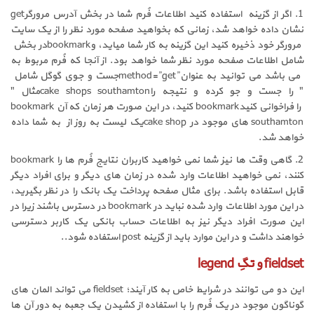
1. اگر از گزینه
استفاده کنید اطلاعات فُرم شما در بخش آدرس مرورگر
get
نشان داده خواهد شد، زمانی که بخواهید صفحه مورد نظر را از یک سایت
مرورگر خود ذخیره کنید این گزینه به کار شما میاید، و
bookmark
در بخش
شامل اطلاعات صفحه مورد نظر شما خواهد بود. از آنجا که فُرم مربوط به
می باشد می توانید به عنوان
method=”get”
جست و جوی گوگل شامل
" را جست و جو کرده و نتیجه را
cake shops southamton
مثال "
را فراخوانی کنید
bookmark
کنید، در این صورت هر زمان که آن
bookmark
southamton
های موجود در
cake shop
یک لیست به روز از
به شما داده
خواهد شد.
2. گاهی وقت ها نیز شما نمی خواهید کاربران نتایج فُرم ها را
bookmark
کنند، نمی خواهید اطلاعات وارد شده در زمان های دیگر و برای افراد دیگر
قابل استفاده باشد. برای مثال صفحه پرداخت یک بانک را در نظر بگیرید،
در این مورد اطلاعات وارد شده نباید در
bookmark
در دسترس باشند زیرا در
این صورت افراد دیگر نیز به اطلاعات حساب بانکی یک کاربر دسترسی
خواهند داشت و در این موارد باید از گزینه
post
استفاده شود..
fieldset
و تگِ
legend
این دو می توانند در شرایط خاص به کار آیند؛
fieldset
می تواند المان های
گوناگون موجود در یک فُرم را با استفاده از کشیدن یک جعبه به دور آن ها