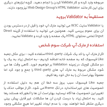
مربوطه وارد کرده و کار Validate کردن را انجام دهید. گرچه ابزارهای دیگری
برای این کار مانند Web Design Group's HTML Validator نیز وجود دارند.
مستقیماً به Validator بروید
با Validator سایت W3C می توانید مارک آپ خود را قبل از در دسترس بودن
آن برای عموم بررسی کنید. همچنین می توانید با استفاده از گزینه Direct
Input تمامی محتوای HTML یک صفحه را وارد کرده و Validate نمایید.
استفاده از مارک آپ شرکت سوم شخص
اگر از مارک آپ یا کد یک شرکت third-party استفاده کنید—برای مثال جعبه
Like فیسبوک که به صفحه خانه اضافه کردیم—به احتمال زیاد به یک یا
دو مشکل کوچک در زمینه Validation بر خواهیم خورد. گاهی وقت ها می
شود مشکل مربوط به مارک آپ های third-party را جمع و جود کرد اما
معمولاً بهتر است آن را به حال خود رها کنیم.
جعبه Like فیسبوک سبب بروز سه خطا آن هم به دلیل استفاده از
خصوصیت های غیر استاندارد در تگِ iframe می شود. اگر از عواقب حذف یا
تغییر این خصوصیت ها آگاه نیستید بهتر است آن ها را آنطور که هستند رها
کنید. به احتمال زیاد با درست کردن آن ها مشکلات غیر قابل پیش بینی
دیگری منتظر شما خواهند بود، با عدم ایجاد تغییر اما هیچ مشکلی وجود