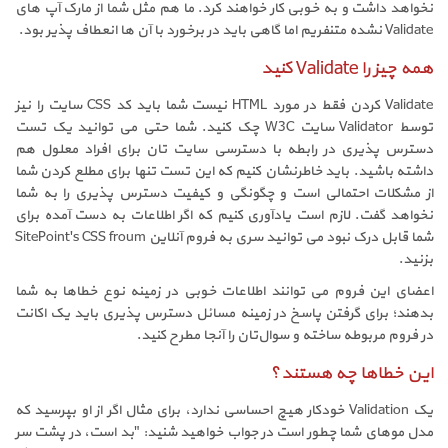
نخواهد داشت و به خوبی کار خواهند کرد. ما هم مثل شما از مارک آپ های
Validate نشده متنفریم اما گاهی باید در برخورد با آن ها انعطاف پذیر بود.
همه چیز را Validate کنید
Validate کردن فقط در مورد HTML نیست شما باید کد CSS سایت را نیز
توسط Validator سایت W3C چک کنید. شما حتی می توانید یک تست
دسترس پذیری در رابطه با دسترسی سایت تان برای افراد معلول هم
داشته باشید. باید خاطرنشان کنیم که این تست تنها برای مطلع کردن شما
از مشکلات احتمالی است و چگونگی و کیفیت دسترس پذیری را به شما
نخواهد گفت. لازم است یادآوری کنیم که اگر اطلاعات به دست آمده برای
شما قابل درک نبود می توانید سری به فروم آنلاین SitePoint's CSS froum
بزنید.
اعضای این فروم می توانند اطلاعات خوبی در زمینه نوع خطاها به شما
بدهند؛ برای گرفتن پاسخ در زمینه مسائل دسترس پذیری باید یک اکانت
در فروم مربوطه ساخته و سوال‌تان را آنجا مطرح کنید.
این خطاها چه هستند؟
یک Validation خودکار هیچ احساسی ندارد، برای مثال اگر از او بپرسید که
مدل موهای شما چطور است در جواب خواهید شنید: "بد است، در پشت سر