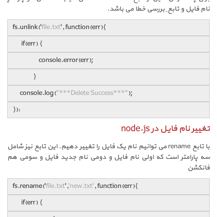
نام فایل و تابع ِ بررسی خطا می باشد.
fs.unlink('
file.txt
', function(err){
if(err) {
console.error(err);
}
console.log(
"***Delete Success***"
);
}):
تغییر نام فایل در node.js
با تابع rename می توانیم نام یک فایل را تغییر دهیم. این تابع نیز شامل
سه پارامتر است که اولی نام فایل و دومی نام جدید فایل و سومی هم
فانکشن
fs.rename('
file.txt
',
'new.txt'
, function(err){
if(err) {