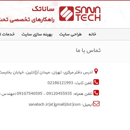
ساناتک
راهکارهای تخصصی تح
خانه
طراحی سایت
بهینه سازی سایت
خدمات 
تماس با ما
آدرس دفتر مرکزی: تهران، میدان آرژانتین، خیابان بخارست (احمد قصیر)، ک
تلفن ثابت: 02186121993
تلفن همراه: 09120455935 - 09107540595 (مهندس فاضل)
ایمیل: sanatech.ir[at]gmail[dot]com