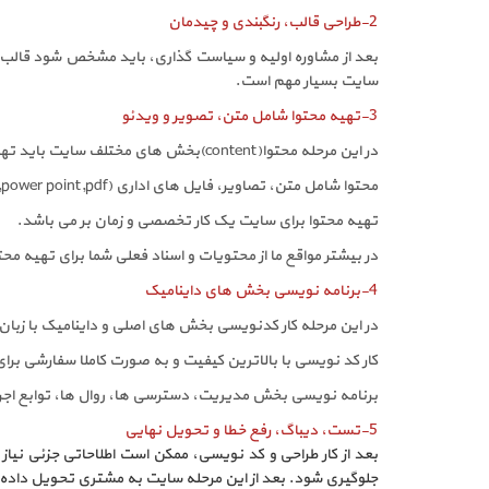
2-طراحی قالب، رنگبندی و چیدمان
بعد از مشاوره اولیه و سیاست گذاری، باید مشخص شود قالب 
سایت بسیار مهم است.
3-تهیه محتوا شامل متن، تصویر و ویدئو
در این مرحله محتوا(content)بخش های مختلف سایت باید تهیه گردد.
محتوا شامل متن، تصاویر، فایل های اداری (word,power point,pdf,..)، تصاویر اینفوگراف، فایل های چند رسانه ای مثل صوت و ویدئو می باشد.
تهیه محتوا برای سایت یک کار تخصصی و زمان بر می باشد.
در بیشتر مواقع ما از محتویات و اسناد فعلی شما برای تهیه م
4-برنامه نویسی بخش های داینامیک
در این مرحله کار کدنویسی بخش های اصلی و داینامیک با زبان برنام نویسی 
کار کد نویسی با بالاترین کیفیت و به صورت کاملا سفارشی برا
برنامه نویسی بخش مدیریت، دسترسی ها، روال ها، توابع اجرای
5-تست، دیباگ، رفع خطا و تحویل نهایی
بعد از کار طراحی و کد نویسی، ممکن است اطلاحاتی جزئی نیاز
جلوگیری شود. بعد از این مرحله سایت به مشتری تحویل داده