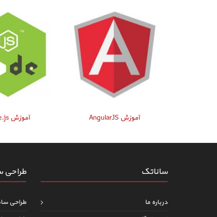
آموزش AngularJS
آموزش node.js
ساناتک
طراحی 
درباره ما
طراحی سا