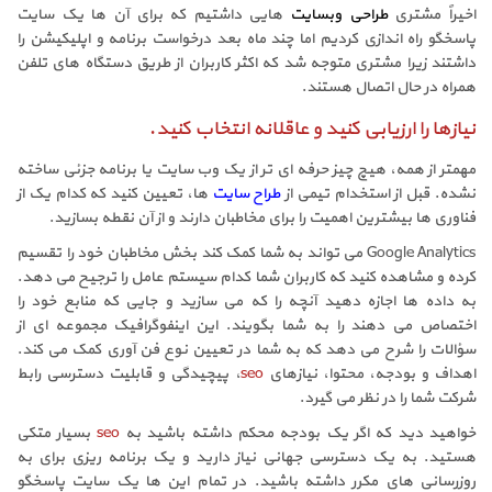
اخیراً مشتری
طراحی وبسایت
هایی داشتیم که برای آن ها یک سایت
پاسخگو راه اندازی کردیم اما چند ماه بعد درخواست برنامه و اپلیکیشن را
داشتند زیرا مشتری متوجه شد که اکثر کاربران از طریق دستگاه های تلفن
همراه در حال اتصال هستند.
نیازها را ارزیابی کنید و عاقلانه انتخاب کنید.
مهمتر از همه، هیچ چیز حرفه ای تر از یک وب سایت یا برنامه جزئی ساخته
نشده. قبل از استخدام تیمی از
طراح سایت
ها، تعیین کنید که کدام یک از
فناوری ها بیشترین اهمیت را برای مخاطبان دارند و از آن نقطه بسازید.
Google Analytics می تواند به شما کمک کند بخش مخاطبان خود را تقسیم
کرده و مشاهده کنید که کاربران شما کدام سیستم عامل را ترجیح می دهد.
به داده ها اجازه دهید آنچه را که می سازید و جایی که منابع خود را
اختصاص می دهند را به شما بگویند. این اینفوگرافیک مجموعه ای از
سؤالات را شرح می دهد که به شما در تعیین نوع فن آوری کمک می کند.
اهداف و بودجه، محتوا، نیازهای
seo
، پیچیدگی و قابلیت دسترسی رابط
شرکت شما را در نظر می گیرد.
خواهید دید که اگر یک بودجه محکم داشته باشید به
seo
بسیار متکی
هستید. به یک دسترسی جهانی نیاز دارید و یک برنامه ریزی برای به
روزرسانی های مکرر داشته باشید. در تمام این ها یک سایت پاسخگو