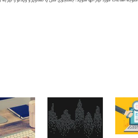
رور متوجه اطلاعات مورد نیاز آنها شوید. جستجوی متن یا تصاویر و ویدئو را ن