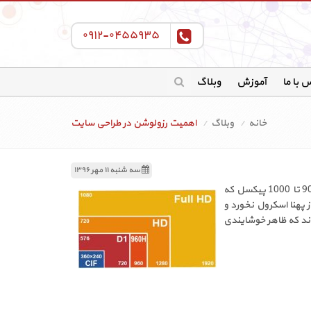
۰۹۱۲-۰۴۵۵۹۳۵
 با ما
آموزش
وبلاگ
خانه
وبلاگ
اهمیت رزولوشن در طراحی سایت
سه شنبه ۱۱ مهر ۱۳۹۶
داشت. معمولا صفحات وب یک wraper اصلی با پهنای حدود 900 تا 1000 پیکسل که
دود 1000 پیکس در نظر می گرفتند تا در رزولوشن های 1024 به بالا سایت از پهنا اسکرول نخورد و
های واید صفحات وب را با حاشیه خالی زیاد از 2 طرف نشان می دادند که ظاهر خوشایندی