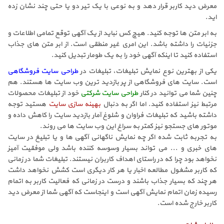
معرض دید کاربر قرار دهد و به نوعی با یک تیر دو یا حتی چند نشان زده
اید.
به ابر متن ها توجه کنید. هیچ کس نباید از یک آگهی توقع تمامی اطلاعات و
جزئیات را داشته باشد. این امری غیر منطقی است. از ابر متن های جذاب
استفاده کنید تا اینکه آگهی خود را به یک طومار تبدیل کنید.
یکی از بهترین نوع نمایش تبلیغات، تبلیغات در
طراحی سایت فروشگاهی
است. سایت های فروشگاهی از پر بازدید ترین وب سایت ها هستند. هم
چنین شما می توانید در کنار
طراحی سایت شرکتی
خود از تبلیغات محصولات
مرتبط نیز استفاده کنید. اما اگر به دنبال
بهینه سازی سایت
هستید توجه
داشته باشید که تبلیغات فراوان و شلوغ آمار بازدید سایت را کاهش داده و
موتور های جستجو نیز کمتر به سراغ این وب سایت ها می روند.
به تجربه ثابت شده اگر چه نمایش ناگهانی آگهی ها و یا تبلیغ در سایت
های خبری و ... می تواند بسیار وسوسه کننده باشد ولی موفقیت آمیز
نخواهد بود چرا که در راستای اهداف کاربران نیستند. تبلیغات شما در زمانی
که کاربر مشغول مطالعه اخبار یا هر کار دیگری است کشش نخواهد داشت
هر چند که بسیار جذاب باشند و درست در زمانی که فعالیت کاربر به اتمام
رسیده زمان اتمام نمایش آگهی است و اینجاست که آگهی شما از معرض دید
کاربر خارج شده است.