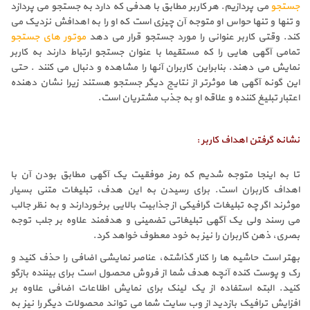
جستجو
می پردازیم. هر کاربر مطابق با هدفی که دارد به جستجو می پردازد
و تنها و تنها حواس او متوجه آن چیزی است که او را به اهدافش نزدیک می
کند. وقتی کاربر عنوانی را مورد جستجو قرار می دهد
موتور های جستجو
تمامی آگهی هایی را که مستقیما با عنوان جستجو ارتباط دارند به کاربر
نمایش می دهند. بنابراین کاربران آنها را مشاهده و دنبال می کنند . حتی
این گونه آگهی ها موثرتر از نتایج دیگر جستجو هستند زیرا نشان دهنده
اعتبار تبلیغ کننده و علاقه او به جذب مشتریان است.
نشانه گرفتن اهداف کاربر :
تا به اینجا متوجه شدیم که رمز موفقیت یک آگهی مطابق بودن آن با
اهداف کاربران است. برای رسیدن به این هدف، تبلیغات متنی بسیار
موثرند اگر چه تبلیغات گرافیکی از جذابیت بالایی برخوردارند و به نظر جالب
می رسند ولی یک آگهی تبلیغاتی تضمینی و هدفمند علاوه بر جلب توجه
بصری، ذهن کاربران را نیز به خود معطوف خواهد کرد.
بهتر است حاشیه ها را کنار گذاشته، عناصر نمایشی اضافی را حذف کنید و
رک و پوست کنده آنچه هدف شما از فروش محصول است برای بیننده بازگو
کنید. البته استفاده از یک لینک برای نمایش اطلاعات اضافی علاوه بر
افزایش ترافیک بازدید از وب سایت شما می تواند محصولات دیگر را نیز به