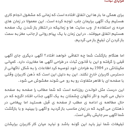
مزایای ثبات:
برای همگی ما بار ها این اتفاق افتاده است که زمانی که مشغول انجام کاری
هستیم یک آگهی برایمان جلب توجه کرده است. این معمولا در زمان های
مرده ی استفاده از وب سایت ها و زمانیکه در انتظار باز شدن یک صفحه
هستیم اتفاق میوفتد. در این زمان با یک پیام روانی از جانب مغز به سمت
باز کردن آن تبلیغ باز می گردیم.
اما هنگام بازگشت شما چه اتفاقی خواهد افتاد؟ آگهی دیگری جای آگهی
قبلی را گرفته و این با قانون ثبات در طراحی آگهی ها مغایرت دارد. کمپانی
مکینتاش در 1984 به طراحان خود توصیه کرد اطلاعات را به شکل ناگهانی از
دسترس کاربران خارج نکنند. این به دلیل این است که ذهن کاربران وقتی
با صفحه ای با ظاهر متفاوت رو به رو می شوند مغشوش می شود.
این درست مثل خواندن روزنامه است که شما مطالب را صفحه به صفحه
دنبال می کنید و اگر ناگهان چشمتان به یک آگهی جذاب افتاد اگرچه که در
حال مطالعه ی ادامه ی مطلب از صفحه ی قبل هستید اما پیغامی در
ذهنتان می گوید که در زمان مناسب باز گردید و آگهی را ببینید و با بازگشت
شما آگهی سر جایش باقی است.
تبلیغات شما نیز باید این گونه باشد و نباید میان کار کاربران برایشان