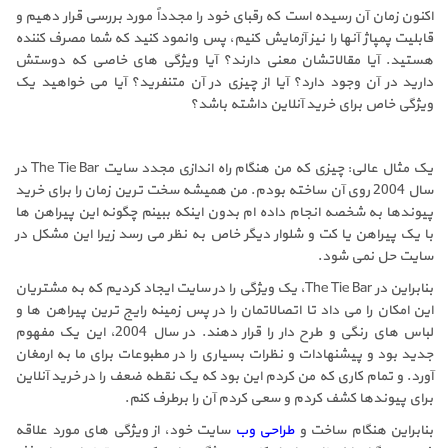
اکنون زمان آن رسیده است که رقبای خود را مجدداً مورد بررسی قرار دهیم و
قابلیت پمپاژ آنها را نیز آزمایش کنیم، پس وانمود کنید که شما مصرف کننده
هستید. آیا مقالاتشان معنی دارند؟ آیا ویژگی های خاصی که دوستش
دارید در آن وجود دارد؟ آیا از چیزی در آن متنفرید؟ آیا می خواهید یک
ویژگی خاص برای خرید آنلاین داشته باشد؟
یک مثال عالی: چیزی که من هنگام راه اندازی مجدد سایت The Tie Bar در
سال 2004 روی آن ساخته بودم. من همیشه سخت ترین زمان را برای خرید
پیوندها به شخصه انجام داده ام بدون اینکه ببینم چگونه این پیراهن ها
با یک پیراهن یا کت و شلوار دیگر خاص به نظر می رسد زیرا این مشکل در
سایت حل نمی شود.
بنابراین در The Tie Bar، یک ویژگی را در سایت ایجاد کردیم که به مشتریان
این امکان را می داد تا اتصالاتمان را در پس زمینه رایج ترین پیراهن ها و
لباس های رنگی و طرح دار را قرار دهند. در سال 2004، این یک مفهوم
جدید بود و پیشنهادات و نظرات بسیاری را در مطبوعات برای ما به ارمغان
آورد. و تمام کاری که من کردم این بود که یک نقطه ضعف را در خرید آنلاین
برای پیوندها کشف کردم و سعی کردم آن را برطرف کنم.
بنابراین هنگام ساخت و
طراحی وب
سایت خود، از ویژگی های مورد علاقه