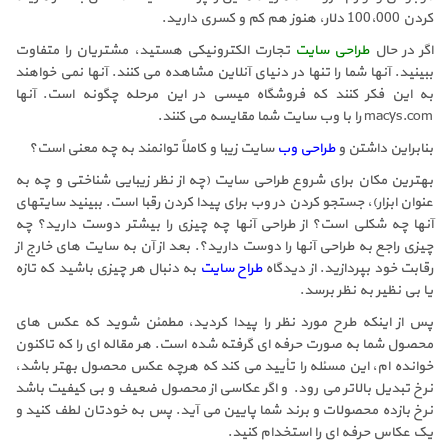
کردن 100،000 دلار، هنوز هم کم و کسری دارید.
اگر در حال
طراحی سایت
تجارت الکترونیکی هستید، مشتریان را متفاوت
ببینید. آنها شما را تنها در دنیای آنلاین مشاهده می کنند. آنها نمی خواهند
به این فکر کنند که فروشگاه میسی در این مرحله چگونه است. آنها
macys.com را با وب سایت شما مقایسه می کنند.
بنابراین داشتن و
طراحی وب
سایت زیبا و کاملاً توانمند به چه معنی است؟
بهترین مکان برای شروع طراحی سایت (چه از نظر زیبایی شناختی و چه به
عنوان ابزار)، جستجو کردن در وب برای پیدا کردن رقبا است. ببینید سایتهای
آنها چه شکلی است؟ از طراحی آنها چه چیزی را بیشتر دوست دارید؟ چه
چیزی راجع به طراحی آنها را دوست دارید؟. بعد از آن به سایت های خارج از
رقابت خود بپردازید. از دیدگاه
طراح سایت
به دنبال هر چیزی باشید که تازه
یا بی نظیر به نظر برسد.
پس از اینکه طرح مورد نظر را پیدا کردید، مطمئن شوید که عکس های
محصول شما به صورت حرفه ای گرفته شده است. هر مقاله ای را که تاکنون
خوانده ام، این مسئله را تأیید می کند که هرچه عکس محصول بهتر باشد،
نرخ تبدیل بالاتر می رود. و اگر عکاسی از محصول ضعیف و بی کیفیت باشد
نرخ بازده محصولات و برند شما پایین می آید. پس به خودتان لطف کنید و
یک عکاس حرفه ای را استخدام کنید.