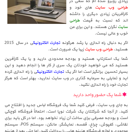
زیادی روبرو شده ام که سعی در
طراحی وب سایت
های خود و
کارآفرینان زیادی دیگری را داشته
اند که نسبت به قیمت
طراحی
سایت
نگران هستند. و این برای من
خوب و عالی نیست.
اگر به دنبال راه اندازی یا رشد هرگونه
تجارت الکترونیک
ی در سال 2015
هستید،
طراحی وب سایت
زیبا یک ضرورت است.
شما یک استارتاپ هستید و بودجه محدودی دارید و یا یک کارآفرین
هستید که می خواهید خودتان یک سری از کار ها را انجام دهید و این
بسیار تحسین برانگیز است اما اگر یک
تجارت الکترونیک
ی را راه اندازی کرده
اید و تمایلی به سرمایه گذاری در وب سایت ندارید، بهتر است که هرگز
تجارت خود را راه اندازی نکنید.
شما یک حضور واحد دارید
به جای وب سایت، فرض کنید شما یک فروشگاه لباس جدید را افتتاح می
کنید. از آنجا که شرکتتان یک شرکت نوپا است، احتمالاً فروشگاه کوچکی
است و بودجه مصرفی برای ساخت آن زیاد نخواهد بود. اما در کل باید برای
نقاشی، کفپوش، چراغ، قفسه، نمایشگر، مانکن، سیستم POS، سیستم
موجودی و لوازم فروشگاه هزینه هایی را پرداخت کنید. اما حتی بعد از هزینه