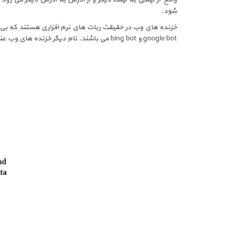
شود.
خزنده های وب در حقیقت ربات های نرم افزاری هستند که بی 
google bot و bing bot می باشند. نام دیگر خزنده های وب عنکبوت های وب (webspider), ربات ها (Robots)، فهرست سازان خودکار(Automatic Indexer) می باشد.