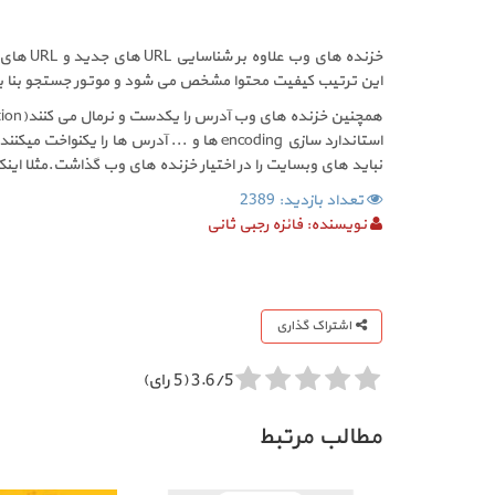
خزنده ه
این ترتیب کیفیت محتوا مشخص می شود و موتور جستجو بنا به
همچنین خزنده های وب آدرس را یکدست و نرمال می کنند(URL normalization). یعنی با تبدیل حروف بزرگ به کوچک، حذف قسمت های اضافه آدرس، تبدیل IP به
نباید های وبسایت را در اختیار خزنده های وب گذاشت.مثلا اینکه کدام directory ها را ایندکس گذاری نکند یامحدودیت های دیگ
تعداد بازدید: 2389
نویسنده:
فائزه رجبی ثانی
اشتراک گذاری
3.6/5 (5 رای)
مطالب مرتبط