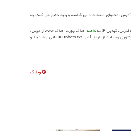
ی دهند. یعنی علاوه بر آدرس، محتوای صفحات را نیز خلاصه و رتبه دهی می کنند. به
دامنه
، حذف پورت، حذف www از آدرس،
استاندارد سازی encoding ها و ... آدرس ها را یکنواخت میکنند تا از درج چند آدرس با محتوای شبیه به هم جلوگیری شود. می توان در روت دایرکتوری وبسایت از طریق فایل robots.txt اطلاعاتی از بایدها و
وبلاگ