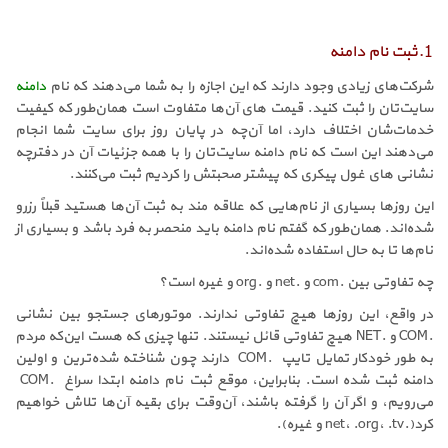
1.ثبت نام دامنه
شرکت‌های زیادی وجود دارند که این اجازه را به شما می‌دهند که نام
دامنه
سایت‌تان را ثبت کنید. قیمت های آن‌ها متفاوت است همان‌طور که کیفیت
خدمات‌شان اختلاف دارد، اما آن‌چه در پایان روز برای سایت شما انجام
می‌دهند این است که نام دامنه سایت‌تان را با همه جزئیات آن در دفترچه
نشانی های غول پیکری که پیشتر صحبتش را کردیم ثبت می‌کنند.
این روزها بسیاری از نام‌هایی که علاقه مند به ثبت آن‌ها هستید قبلاً رزرو
شده‌اند. همان‌طور که گفتم نام دامنه باید منحصر به فرد باشد و بسیاری از
نام‌ها تا به حال استفاده شده‌اند.
چه تفاوتی بین .com و .net و .org و غیره است؟
در واقع، این روزها هیچ تفاوتی ندارند. موتورهای جستجو بین نشانی
.COM و .NET هیچ تفاوتی قائل نیستند. تنها چیزی که هست این‌که مردم
به طور خودکار تمایل تایپ .COM دارند چون شناخته شده‌ترین و اولین
دامنه ثبت شده است. بنابراین، موقع ثبت نام دامنه ابتدا سراغ .COM
می‌رویم، و اگر آن را گرفته باشند، آن‌وقت برای بقیه آن‌ها تلاش خواهیم
کرد(.net، .org، .tv و غیره).