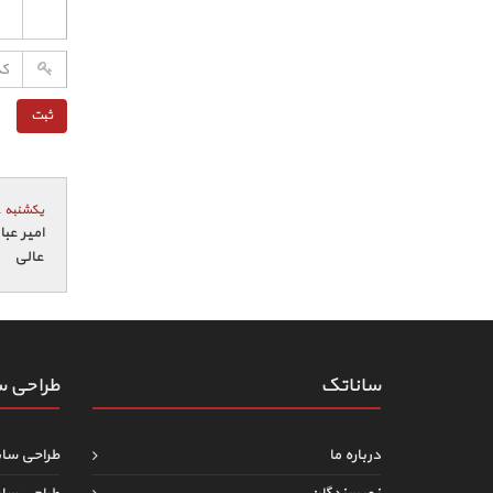
یکشنبه 11 دی 1401 05:30
امیر عب
عالی
ساناتک
طراحی 
درباره ما
طراحی سا