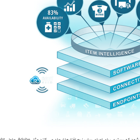
ی اجرای سایر نرم افزارها ایجاد می کنند مثل Adobe، جاوا ، net. ، siler light