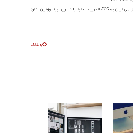
از مهمترین پلتفرم های سیستم عاملی کامپیوتر می توان به ویندوز، Mac Os، لینوکس، Sun Os، و از مهمترین پلتفرم های سیستم عامل موبایل می توان به IOS، اندروید، جاوا، بلک بری، ویندوزفون اشاره
وبلاگ