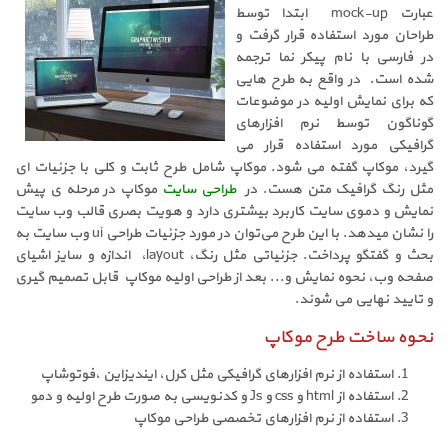
عبارت mock-up ابتدا توسط
طراحان مورد استفاده قرار گرفت و
در فارسی با نام پیکر نما ترجمه
شده است. در واقع به طرح هایی
که برای نمایش اولیه در موضوعات
گوناگون توسط نرم افزارهای
گرافیکی مورد استفاده قرار می
گیرد، موکاپ گفته می شود. موکاپ شامل طرح ثابت و کلی با جزئیات ای
مثل رنگ گرافیک متن هست. در
طراحی سایت
موکاپ در مرحله ی پیش
نمایش و دموی سایت کاربرد بیشتری دارد و هویت بصری قالب وب سایت
را نشان میدهد. با این طرح می‌توان در مورد جزئیات طراحی ui وب سایت به
بحث و گفتگو پرداخت. جزئیاتی مثل رنگ، layout، اندازه و سایز اشیای
صفحه وب، نحوه نمایش و... بعد از طراحی اولیه موکاپ قابل تصمیم گیری
و تایید نهایی می شوند.
نحوه ساخت طرح موکاپ
استفاده از نرم افزارهای گرافیکی مثل کرل، ایندیزاین ،فوتوشاپ
استفاده از html و css و Js و کدنویسی به صورت طرح اولیه و دمو
استفاده از نرم افزارهای تخصصی طراحی موکاپ