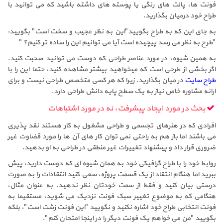
فونت ها، پالت های رنگی یا پوسته های داشته باشید که می توانید با
طراح خود درمیان بگذارید.
به جای این که به طراح بگویید"این به نظر عجیب و سخت است" بگویید:
"طرح به نظر می رسد پیچیده است آیا می توانیم این را ساده تر کنیم؟ "
به همین شیوه، در مورد عناصر طراحی که دوست می توانید صحبت کنید.
اگر بخشی از طرحی است که میخواهید بیشتر مشاهده کنید، حتما این را با
طراح سایت
در میان بگذارید. زیرا که هر کسی متخصص طراحی نیست و برای
ارائه مشاوره خاص نیاز به یک سطح پایه دانش طراحی دارد.
بحث در مورد ایجاد پیشرفت، نه در مورد اشتباهات
افرادی که در هنرهای تجسمی و طراحی مشغول به کار هستند نقد پذیری
می باشند اما باز هم به راحتی نمی توان کار های آن ها را مورد قضاوت غیر
ضروری قرار داد و پیشنهاد تغییرات غیر منطقی در طراحی به او بدهید.
روابط خود را با طراح گرافیکی خود به همان شیوه ای که دوست دارید، پیش
ببرید اما هنگام انتقاد از یک قسمت پروژه، سعی کنید انتقادات را به صورت
درستی بیان کنید و فقط از سمت خودتان نظر ندهید. به عنوان مثال،
هنگامی که به موضوع تغییر سبک فونت نزدیک می شوید، مستقیما به
فونت انتخابی طراح خود اشاره نکنید و نگویید "این فونت زشت است"، بلکه
بگویید "من می خواهم یک فونت دیگر را در اینجا امتحان کنم".