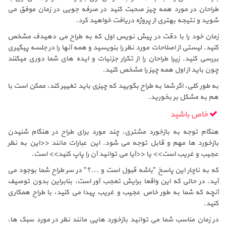
طراحان در مورد همه چیز صحبت کنید در صرفه جویی در زمان موفق می
شوید و نتیجه بهتری از پروژه دریافت خواهید کرد.
زمان خود را با دقت در پیش نویس اول که به طراح می دهیدف مشخص
کنید. لیستی از اصلاحات مورد نظر را بنویسید و همه آنها را در جلسه پیگیری
بررسی کنید. زیرا طراحان را از تکرار جزئیات و ایده های شما دوری میکنند
چون باید از اول همه چیز را مشخص کنید.
به طور کلی، اگر شما به طراح بگویید که چیزی باید تغییر کند، ممکن است با
هم به مشکل بر بخورید.
خاص باشید
هنگام توجه به بازخورد مشتری، چند مورد برای طراح در هنگام شنیدن
بازخورد ها مهم و قابل توجه می شود. این عبارات مانند <<این به نظر
عجیب و غریب است>> یا <<آیا می توانید آن را پاپ کنید>> است.
که به ناچار این پاسخ "باشه قبول است و ...؟" در سر طراح شما بوجود می
آید. در حالی که این واقعا برایش تعجب آور است، بنابراین بدون توصیف
آنچه که شما به طور خاص عجیب و غریب پیدا می کنید، با طراح همکاری
کنید.
در زمان مناسب شما می توانید بازخورد هایی مانند نظر در مورد سبک ها،