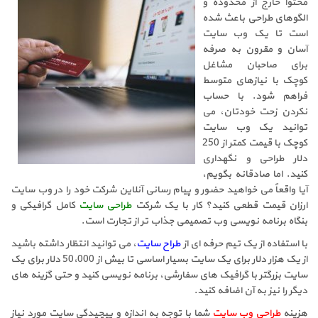
محتوا خارج از محدوده و
الگوهای طراحی باعث شده
است تا یک وب سایت
آسان و مقرون به صرفه
برای صاحبان مشاغل
کوچک با نیازهای متوسط
فراهم شود. با حساب
نکردن زحت خودتان، می
توانید یک وب سایت
کوچک با قیمت کمتر از 250
دلار طراحی و نگهداری
کنید. اما صادقانه بگویم،
آیا واقعاً می خواهید حضور و پیام رسانی آنلاین شرکت خود را در وب سایت
ارزان قیمت قطعی کنید؟ کار با یک شرکت
طراحی سایت
کامل گرافیکی و
بنگاه برنامه نویسی وب تصمیمی جذاب تر از تجارت است.
با استفاده از یک تیم حرفه ای از
طراح سایت
، می توانید انتظار داشته باشید
از یک هزار دلار برای یک سایت بسیار اساسی تا بیش از 50،000 دلار برای یک
سایت بزرگتر با گرافیک های سفارشی، برنامه نویسی کنید و حتی گزینه های
دیگر را نیز به آن اضافه کنید.
هزینه
طراحی وب سایت
شما با توجه به اندازه و پیچیدگی سایت مورد نیاز