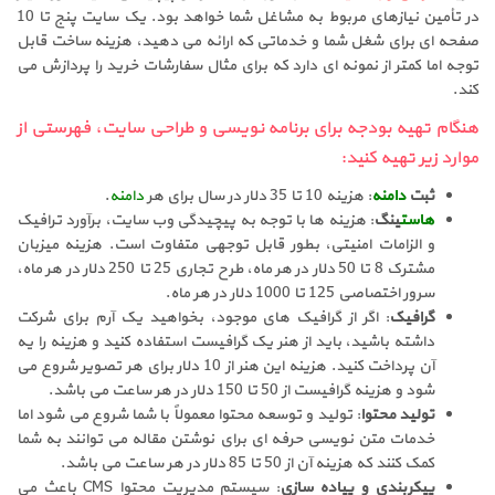
در تأمین نیازهای مربوط به مشاغل شما خواهد بود. یک سایت پنج تا 10
صفحه ای برای شغل شما و خدماتی که ارائه می دهید، هزینه ساخت قابل
توجه اما کمتر از نمونه ای دارد که برای مثال سفارشات خرید را پردازش می
کند.
هنگام تهیه بودجه برای برنامه نویسی و طراحی سایت، فهرستی از
موارد زیر تهیه کنید:
ثبت
دامنه
: هزینه 10 تا 35 دلار در سال برای هر
دامنه
.
هاست
ینگ
: هزینه ها با توجه به پیچیدگی وب سایت، برآورد ترافیک
و الزامات امنیتی، بطور قابل توجهی متفاوت است. هزینه میزبان
مشترک 8 تا 50 دلار در هر ماه، طرح تجاری 25 تا 250 دلار در هر ماه،
سرور اختصاصی 125 تا 1000 دلار در هر ماه.
گرافیک
: اگر از گرافیک های موجود، بخواهید یک آرم برای شرکت
داشته باشید، باید از هنر یک گرافیست استفاده کنید و هزینه را یه
آن پرداخت کنید. هزینه این هنر از 10 دلار برای هر تصویر شروع می
شود و هزینه گرافیست از 50 تا 150 دلار در هر ساعت می باشد.
تولید محتوا
: تولید و توسعه محتوا معمولاً با شما شروع می شود اما
خدمات متن نویسی حرفه ای برای نوشتن مقاله می توانند به شما
کمک کنند که هزینه آن از 50 تا 85 دلار در هر ساعت می باشد.
پیکربندی و پیاده سازی
: سیستم مدیریت محتوا CMS باعث می