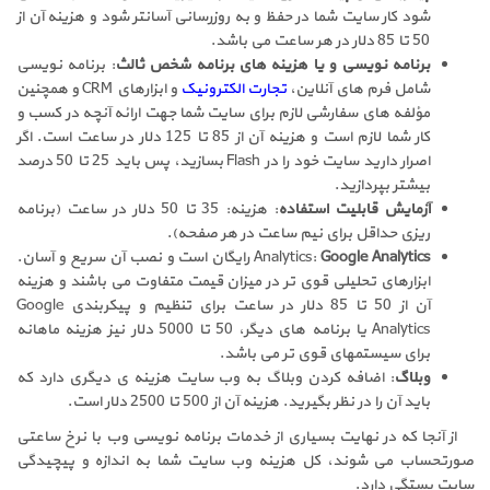
شود کار سایت شما در حفظ و به روزرسانی آسانتر شود و هزینه آن از
50 تا 85 دلار در هر ساعت می باشد.
برنامه نویسی و یا هزینه های برنامه شخص ثالث
: برنامه نویسی
شامل فرم های آنلاین،
تجارت الکترونیک
و ابزارهای CRM و همچنین
مؤلفه های سفارشی لازم برای سایت شما جهت ارائه آنچه در کسب و
کار شما لازم است و هزینه آن از 85 تا 125 دلار در ساعت است. اگر
اصرار دارید سایت خود را در Flash بسازید، پس باید 25 تا 50 درصد
بیشتر بپردازید.
آزمایش قابلیت استفاده
: هزینه: 35 تا 50 دلار در ساعت (برنامه
ریزی حداقل برای نیم ساعت در هر صفحه).
Google Analytics
Analytics:
رایگان است و نصب آن سریع و آسان.
ابزارهای تحلیلی قوی تر در میزان قیمت متفاوت می باشند و هزینه
آن از 50 تا 85 دلار در ساعت برای تنظیم و پیکربندی Google
Analytics یا برنامه های دیگر، 50 تا 5000 دلار نیز هزینه ماهانه
برای سیستمهای قوی تر می باشد.
وبلاگ
: اضافه کردن وبلاگ به وب سایت هزینه ی دیگری دارد که
باید آن را در نظر بگیرید. هزینه آن از 500 تا 2500 دلار است.
از آنجا که در نهایت بسیاری از خدمات برنامه نویسی وب با نرخ ساعتی
صورتحساب می شوند، کل هزینه وب سایت شما به اندازه و پیچیدگی
سایت بستگی دارد.