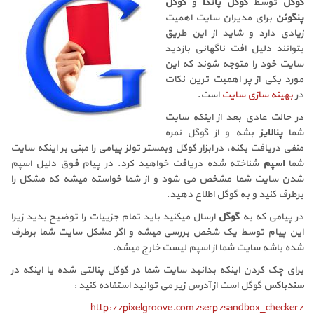
گوگل
توسط
گوگل پاندا
و
گوگل
پنگوئن
برای مدیران سایت اهمیت
زیادی دارد و شاید از این طریق
بتوانند دلیل افت ناگهانی بازدید
سایت خود را متوجه شوند که این
مورد یکی از پر اهمیت ترین نکات
در
بهینه سازی سایت
است
.
در حالت عادی بعد از اینکه سایت
شما
پنالایز
بشه و از گوگل نمره
منفی دریافت بکنه، در ابزار گوگل وبمستر تولز پیامی را مبنی بر اینکه سایت
شما
اسپم
شناخته شده دریافت خواهید کرد. در پیام فوق دلیل اسپم
شدن سایت شما مشخص می شود و از شما خواسته میشه که مشکل را
برطرف کنید و به گوگل اطلاع دهید
.
در پیامی که به
گوگل
ارسال میکنید باید تمام جزییات را توضیح بدید زیرا
این پیام توسط یک شخص بررسی میشه و اگر مشکل سایت شما برطرف
شده باشه سایت شما از اسپم لیست خارج میشه
.
برای چک کردن اینکه بدانید سایت شما در گوگل پنالتی شده یا اینکه در
سندباکس
گوگل است از آدرس زیر می توانید استفاده کنید :
http://pixelgroove.com/serp/sandbox_checker/