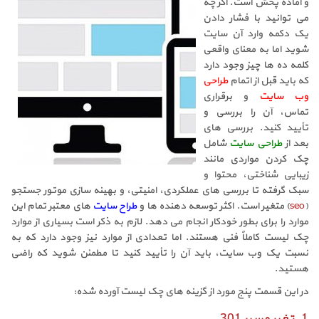
و آماده پخش است. اگر چه
می توانید با فشار دادن
یک دکمه وارد آن سایت
شوید اما به معنای واقعی
کلمه ده ها چیز وجود دارد
که باید قبل از اتمام
طراحی
وب سایت
و برقراری
تماس، آن را بررسی و
تأیید کنید. بررسی های
بعد از
طراحی سایت
شامل
چک کردن مواردی مانند
زیبایی شناختی، محتوا و
سبک گرفته تا بررسی های عملکردی، امنیتی، و بهینه سازی موتور جستجو
(
seo
) متغیر است. اکثر توسعه دهنده ها و
طراح سایت
های معتبر تمام این
موارد را برای بطور خودکار انجام می دهد. لازم به ذکر است بسیاری از موارد
چک لیست کاملاً فنی هستند. اما تعدادی از موارد نیز وجود دارد که به
نسبت یک وب سایت، باید آن را تأیید کنید تا مطمئن شوید که راضی
هستید.
در این قسمت پنج مورد از گزینه های چک لیست آورده شده:
1. تغیر مسیر 301