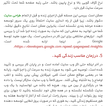
نرخ گزاف گویی بالا و نرخ پایین باشد. حتی رتبه صفحه شما تحت تأثیر
سرعت سایت قرار دارد.
ممکن است بررسی این مسئله قبل از اجرای زنده و قبل از اتمام
طراحی سایت
دشوار باشد، زیرا قبل از راه اندازی سایت احتمالاً روی یک سرور توسعه
دهنده مرحله بندی نشسته است، بنابراین ممکن است نتایج دقیق نباشد.
شما می توانید به محض این که سایت به صورت زنده اجرا شد آن را بررسی
کنید. ابزارهای مختلفی برای این کار در دسترس است. یک مورد مفید توسط
Google در اینجا ارائه شده است:
https://developers.google.com/speed/pagespeed/insights/
5. در زمان مناسب زندگی کنید.
در آخر اینکه حتی اگر وب سایت آماده است و در پایان کار بررسی و تأیید
شده است، توصیه نمی شود به صورت زنده به سرعت آن را اجرا کنید. رایانه
ها در بعضی مواقع ممکن است کمی غیرقابل پیش بینی باشند و اغلب
اوضاع را به اشتباه پیش کنند. سرور کاملاً با وب سایت سازگار نیست یا داده
ها در بارگذاری از بین می رود. هرچه که باشد می توانستید با یک وب
سایت شکسته نشسته و در همه جلال خود نشسته باشید تا جهان برای
چند روز بتواند آن را ببیند. بسیار راحت تر است که از آغاز تا اواسط هفته به
طور مستقیم زندگی کنید، به طوری که در صورت بروز خطایی توسعه دهنده