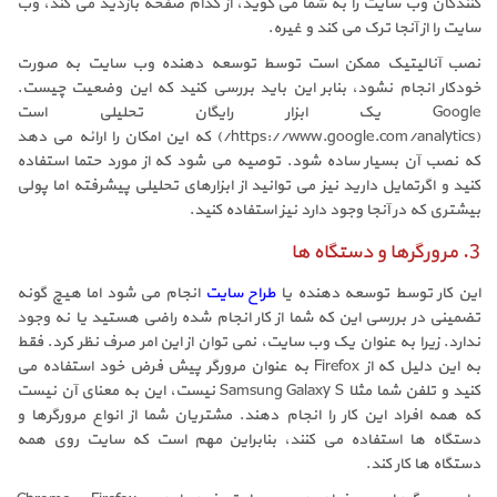
کنندگان وب سایت را به شما می گوید، از کدام صفحه بازدید می کند، وب
سایت را از آنجا ترک می کند و غیره.
نصب آنالیتیک ممکن است توسط توسعه دهنده وب سایت به صورت
خودکار انجام نشود، بنابر این باید بررسی کنید که این وضعیت چیست.
Google یک ابزار رایگان تحلیلی است
(https://www.google.com/analytics/) که این امکان را ارائه می دهد
که نصب آن بسیار ساده شود. توصیه می شود که از مورد حتما استفاده
کنید و اگرتمایل دارید نیز می توانید از ابزارهای تحلیلی پیشرفته اما پولی
بیشتری که در آنجا وجود دارد نیز استفاده کنید.
3. مرورگرها و دستگاه ها
این کار توسط توسعه دهنده یا
طراح سایت
انجام می شود اما هیچ گونه
تضمینی در بررسی این که شما از کار انجام شده راضی هستید یا نه وجود
ندارد. زیرا به عنوان یک وب سایت، نمی توان از این امر صرف نظر کرد. فقط
به این دلیل که از Firefox به عنوان مرورگر پیش فرض خود استفاده می
کنید و تلفن شما مثلا Samsung Galaxy S نیست، این به معنای آن نیست
که همه افراد این کار را انجام دهند. مشتریان شما از انواع مرورگرها و
دستگاه ها استفاده می کنند، بنابراین مهم است که سایت روی همه
دستگاه ها کار کند.