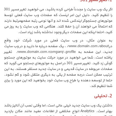
اگر یک وب سایت را مجدداً طراحی کرده باشید، می خواهید تغیر مسیر 301
را تنظیم کنید. دلیل این امر اینست که صفحات وب سایت فعلی توسط
موتورهای جستجوگر ایندکس شده اند و آنها نوعی رتبه صفحهمرتبط دارند
که احتمالاً می خواهند آن را حفظ کنند. هنگامی که وب سایت را به روز می
کنید، احتما اینکه این صفحات دیگر وجود نداشته باشد زیاد است.
به عنوان مثال، در وب سایت فعلی در مورد شرکت خود واقع
درwww.domain.com/about/ ، یک صفحه درباره ما دارید و در وب سایت
جدید، این صفحه به www.domain.com/company-profile/ تغییر
یافته است، شما می خواهید در مورد حرکت سایت به موتورهای جستجو
گوش زد کنید. تغییر مسیر 301 در اصل به موتورهای جستجو می گوید که
صفحات مربوطه در سایت قدیمی و در سایت جدید مستقر هستند. به این
ترتیب ممکن است درجه صفحه از یکی به دیگری منتقل شود و گم نشود.
حتما از توسعه دهنده یا طراح وب سایت خود بخواهید که این مورد را برای
شما تنظیم کند.
2. تحلیلی
داشتن یک وب سایت جدید خیلی عالی است، اما وقتی نصب آن آنالیز باشد
بهتر است. Analytics انواع مختلفی از اطلاعات مفید مانند مکان بازدید