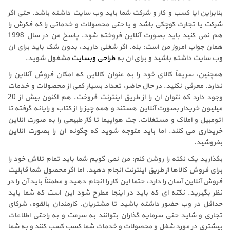
بنابراین آیا کسب و کار و شرکت شما باید وب سایت داشته باشد، حتی اگر
شرکت یا تجارت کوچکی باشد و یا حتی محصولات و خدماتی را که فکرش را
هم نمی کنید باید بصورت آنلاین فروخته شود. پاسخ من در سال 1998
همان جواب امروز من است: بله، اگر شغلی دارید، بدون شک باید برای آن
وب سایت داشته باشید و برای آن به
طراحی وبسایت
مشغول شوید.
همچنین، سریعاً کالای خود را به عنوان کالایی که امکان فروش آنلاین را
ندارد، معرفی نکنید. در حال حاضر، تعداد بسیار کمی از محصولات و خدمات
وجود دارد که نتوان آن را از طریق اینترنت فروخت. هم اکنون بیش از 20
میلیون خریدار بصورت آنلاین هستند و همه چیز را از کتاب و رایانه گرفته تا
اتومبیل و املاک و مستغلات، جت هواپیما تا گاز طبیعی را به صورت آنلاین
خریداری می کنند. اما باید متوجه شوید که چگونه آن را بصورت آنلاین
بفروشید.
بگذارید یک نکته را روشن کنم: من نمی گویم شما باید تمام تلاش خود را
برای فروش کالاها از طریق اینترنت انجام دهید، اما اگر محصول شما قابلیت
فروش آنلاین آسان را دارد، حتما این کار را انجام دهید و مطمئناً باید آن را در
نظر بگیرید. نکته ای که باید در اینجا مطرح شود این است که شما باید
حداقل در وب حضور داشته باشید تا مشتریان، کارمندان بالقوه، شرکای
تجاری و شاید حتی سرمایه گذاران بتوانند به سرعت و به راحتی اطلاعات
بیشتری در مورد شغل و محصولات و خدمات شما کسب کسب کنند و به شما