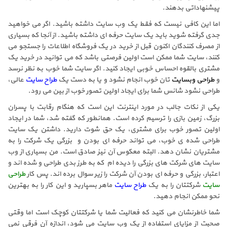
پیشنهاداتی بدهند.
اما این کافی نیست که فقط یک وب سایت داشته باشید. اگر می خواهید
جدی گرفته شوید باید یک سایت حرفه ای داشته باشید. از آنجا که بسیاری
از مصرف کنندگان اکنون قبل از خرید در یک فروشگاه اطلاعات را جستجو می
کنند، سایت شما ممکن است اولین فرصتی باشد که می توانید در خرید یک
مشتری بالقوه احساس خوبی ایجاد کنید. اگر سایت شما خوب به نظر نرسد
و
طراحی وبسایت
تان خوب انجام نشود و یا به دست یک
طراح سایت
عالی،
طراحی نشود شانس شما برای ایجاد اولین تصور خوب از بین می رود.
یکی از نکات جالب در مورد اینترنت این است که هنگام رقابت با پسران
بزرگ، زمین بازی را ترسیم کرده است. همانطور که گفته شد، شما در ایجاد
اولین تصور خوب برای مشتری، یک حق شوت دارید. داشتن یک سایت
طراحی شده ی خوب، می تواند حرفه ای بودن و بزرگی یک شرکت را به
مشتریان نشان دهد. البته معکوس آن نیز صادق است. من بسیاری از وب
سایت های شرکت های بزرگی را دیده ام که به طرز بدی طراحی و شده اند و
اعتبار، بزرگی و حرفه ای بودن آن شرکت را زیر سوال برده اند. پس کار
طراحی
سایت
شرکتتان را به یک
طراح سایت
ماهر بسپارید و این کار را به بهترین
نحو ممکن انجام دهید.
شما خاطرنشان می کنید که فعالیت شما یا شرکتتان کوچک است اما وقتی
صحبت از مزایای استفاده از یک وب سایت می شود، اندازه آن فرقی نمی