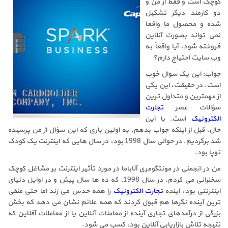
کوچک است و فقط از من و
دو کارمند دیگر تشکیل
شده و محصول ما واقعا
نمی تواند بصورت آنلاین
فروخته شود. آیا واقعاً به
وب سایت احتیاج دارم؟
جواب: این یک سوال خوب
است. در حقیقت، این یکی
از مهمترین و متداول ترین
سؤالات عصر
تجارت
الکترونیک
است. با این
حال، قبل از اینکه جواب بدهم، به اولین باری که این سؤال از من پرسیده
شد برگردیم. در حوالی سال 1998 بود، در سال هایی که اینترنت یک کودک
نوپا بود.
من در انجمنی در مونتگومری آلاباما در مورد تأثیر اینترنت بر مشاغل کوچک
سخنرانی می کردم. در سال 1998، که ده ها سال پیش و در اوایل دنیای
اینترنتی بود، آینده
تجارت الکترونیک
را همه حدس می زند اما حتی منفی
ترین آینده نگرها هم قبول کردند که همه علائم نشان می دهد که بخش
بزرگی از درآمدهای تجاری آینده از معاملات آنلاین یا از معاملات آفلاین که
نتیجه تلاش بازاریابی آنلاین بود، کسب می شود.