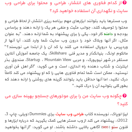
از کدام فناوری های انتشار، طراحی و محتوا برای طراحی وب
سایت و نگهداری آن استفاده خواهید کرد؟
وب مسترها باید بتوانند ابزارهای مهم برنامه ریزی انتشار، از لحاظ طراحی و
محتوا را توصیف کنند، جوانب مثبت و منفی هر یک را ارائه دهند و براساس
بودجه و
دامنه
کار خود، یکی را برای پیشنهاد به شما ارائه دهند. "به عنوان
مثال، اگر آنها وبلاگ خود را درون وب سایت شما وارد کنند، آیا آنها از
وردپرس یا دروپال استفاده می کنند یا کد آن را از ابتدا می نویسند؟"
مالکوم اونگ، بنیانگذار و مدیر فنی Skillshare، یک جامعه آموزش آنلاین
مستقر در شهر نیویورک، و مربی Startup ، Mountain View، صندوق بذر
اینترنت و شتاب دهنده راه اندازی، است و می گوید: "اگر اهل فن آوری
نیستید، ممکن است شما تمام فناوری هایی را که او پیشنهاد می کند کاملاً
درک نکنید، اما آنها حداقل باید بتوانند گزینه های روشنی را ارائه دهند که
بطور کلی بتوانید آن را درک کنید."
چگونه وب سایت من را برای موتورهای جستجو بهینه سازی می
کنید؟
لیزا لوپاک، نویسنده کتاب
طراحی وب سایت
برای Dummies (ویلی، چاپ 3،
2012)، پیشنهاد می کند از وب مستر هایی کمک بگیرید که درباره ابزارها و
فنون
سئو
(
seo
) آگاهی بالایی داشته باشند. او می گوید: "از آنها بخواهید