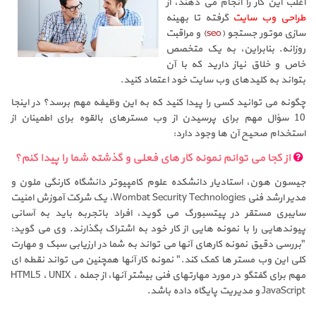
اغلب این کار را انجام می دهند، از
طراحی وب سایت
گرفته تا بهینه
سازی موتور جستجو (
seo
) و مراقبت
روزانه. بنابراین، به یک متخصص
خاص و خلاق نیاز دارید که با آن
بتواند به کلیدهای وب سایت خود اعتماد کنید.
چگونه می توانید کسی را پیدا کنید که به این وظیفه مهم برسد؟ در اینجا
10 سؤال مهم برای پرسیدن از وب مسترهای بالقوه برای اطمینان از
استخدام صحیح آن ها وجود دارد:
از کجا می توانم نمونه کار های فعلی و گذشته شما را پیدا کنم؟
جیسون هون، استادیار دانشکده علوم کامپیوتر دانشگاه کارنگی ملون و
مدیر ارشد فنی Wombat Security Technologies، یک شرکت آموزش امنیت
سایبری مستقر در پیتسبورگ می گوید، افراد باتجربه باید به آسانی
پیوندهایی را با نمونه هایی از کار خود به اشتراک بگذارند. وی می گوید:
"بررسی دقیق نمونه کارهای آنها می تواند به شما در ارزیابی سبک و مهارت
کلی این وب مستر ها کمک کند." نمونه کار آنها همچنین می تواند نقطه ای
مهم برای گفتگو در مورد مهارتهای فنی بیشتر آنها، از جمله HTML5 ، UNIX ،
JavaScript و مدیریت پایگاه داده باشد.