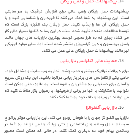
پیشنهادات حمل و نقل رایگان
پیشنهادات حمل رایگان راهی عالی برای افزایش ترافیک به هر سایتی
است. این پیشنهاد به شما کمک می کنند تا خریداران را شناسایی کنید و با
حمل رایگان، آن ها را جذب کنید. حمل رایگان یک انگیزه بزرگ است که
توسط مطالعات متعدد تأیید شده است. در این رسانه کتابها بسیار عالی کار
می کنند، چیزی که به طرز عجیبی توسط بهترین بازاریاب های جهان مانند
راسل برونسون و دین گراسیوزی منتشر شده است. اما، سایر موارد فیزیکی
نیز مانند پیشنهادات حمل رایگان عالی عمل می کنند.
حمایت مالی کنفرانس بازاریابی
برای دریافت ترافیک بیشتر و جذب چشم انداز به وب سایت و مشاغل خود،
حامی یکی از کنفرانس های برتر بازاریابی در آنجا باشید. این یک روش سریع
و آسان برای دستیابی به مشتریان بالقوه است. به علاوه، حتی ممکن است
بتوانید با مشارکت با آنها در برخی از ظرفیتها، با رهبران بازار ملاقات کنید که
می توانند در زمینه اهداف خود به شما کمک کنند.
بازاریابی آنفلوانزا
بازاریابی آنفلوآنزا جهان را با طوفان روبرو می کند. این بازاریابی مؤثر بر انواع
سیستم عامل رسانه های اجتماعی و حتی وبلاگ ها می توانند به شما در
رساندن پیام خود به دیگران کمک کنند. در حالی که ممکن است مجبور