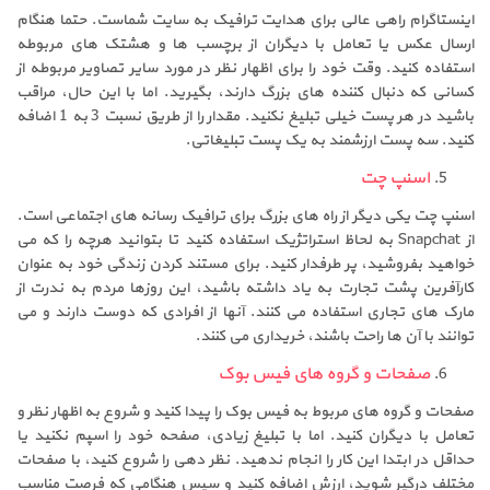
اینستاگرام راهی عالی برای هدایت ترافیک به سایت شماست. حتما هنگام
ارسال عکس یا تعامل با دیگران از برچسب ها و هشتک های مربوطه
استفاده کنید. وقت خود را برای اظهار نظر در مورد سایر تصاویر مربوطه از
کسانی که دنبال کننده های بزرگ دارند، بگیرید. اما با این حال، مراقب
باشید در هر پست خیلی تبلیغ نکنید. مقدار را از طریق نسبت 3 به 1 اضافه
کنید. سه پست ارزشمند به یک پست تبلیغاتی.
اسنپ چت
اسنپ چت یکی دیگر از راه های بزرگ برای ترافیک رسانه های اجتماعی است.
از Snapchat به لحاظ استراتژیک استفاده کنید تا بتوانید هرچه را که می
خواهید بفروشید، پر طرفدار کنید. برای مستند کردن زندگی خود به عنوان
کارآفرین پشت تجارت به یاد داشته باشید، این روزها مردم به ندرت از
مارک های تجاری استفاده می کنند. آنها از افرادی که دوست دارند و می
توانند با آن ها راحت باشند، خریداری می کنند.
صفحات و گروه های فیس بوک
صفحات و گروه های مربوط به فیس بوک را پیدا کنید و شروع به اظهار نظر و
تعامل با دیگران کنید. اما با تبلیغ زیادی، صفحه خود را اسپم نکنید یا
حداقل در ابتدا این کار را انجام ندهید. نظر دهی را شروع کنید، با صفحات
مختلف درگیر شوید، ارزش اضافه کنید و سپس هنگامی که فرصت مناسب