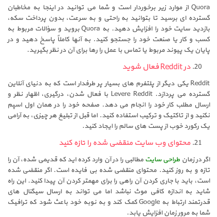
Quora از موارد زیر برخوردار است و شما می توانید در اینجا به مخاطبان
گسترده ای برسید تا بتوانید به راحتی و به سرعت، بدون پرداخت سکه،
بازدید سایت خود را افزایش دهید. به Quora بروید و سؤالات مربوط به
کسب و کار یا صنعت خود را جستجو کنید. به آنها کاملاً پاسخ دهید و در
پایان یک پیوند مربوط یا تماس با عمل را رها برای آن در نظر بگیرید.
در Reddit فعال شوید
Reddit یکی دیگر از پلتفرم های بسیار پر طرفدار است که به دنیای آنلاین
گسترده می پردازد. Levere Reddit با فعال شدن، درگیری، اظهار نظر و
ارسال مطلب کار خود را انجام می دهد. صفحه خود را در همان اول اسپم
نکنید و از تاکتیک و ترکیب استفاده کنید. اما قبل از تبلیغ هر چیزی، به آرامی
یک رکورد خوب از پست های سالم را ایجاد کنید.
محتوای وب سایت منقضی شده را تازه کنید
اگر در زمان
طراحی سایت
مطالبی را در آن وارد کرده اید که قدیمی شده، آن را
تازه و به روز کنید. محتوای منقضی شده بی فایده است. اگر منقضی شده
است، باید با جاری کردن آن راهی را برای مهمتر کردن آن پیدا کنید. این راه
شاید به اندازه کافی موث نباشد اما می تواند به ارسال سیگنال های
قدرتمند ارتباط به Google کمک کند و به نوبه خود باعث شود که ترافیک
شما به مرور زمان افزایش یابد.