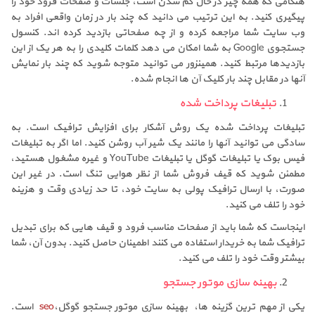
هنگامی که همه چیز در حال کم شدن است، جلسات و صفحات فرود خود را
پیگیری کنید. به این ترتیب می دانید که چند بار در زمان واقعی افراد به
وب سایت شما مراجعه کرده و از چه صفحاتی بازدید کرده اند. کنسول
جستجوی Google به شما امکان می دهد کلمات کلیدی را به هر یک از این
بازدیدها مرتبط کنید. همینزور می توانید متوجه شوید که چند بار نمایش
آنها در مقابل چند بار کلیک آن ها انجام شده.
تبلیغات پرداخت شده
تبلیغات پرداخت شده یک روش آشکار برای افزایش ترافیک است. به
سادگی می توانید آنها را مانند یک شیر آب روشن کنید. اما اگر به تبلیغات
فیس بوک یا تبلیغات گوگل یا تبلیغات YouTube و غیره مشغول هستید،
مطمئن شوید که قیف فروش شما از نظر هوایی تنگ است. در غیر این
صورت، با ارسال ترافیک پولی به سایت خود، تا حد زیادی وقت و هزینه
خود را تلف می کنید.
اینجاست که شما باید از صفحات مناسب فرود و قیف هایی که برای تبدیل
ترافیک شما به خریدار استفاده می کنند اطمینان حاصل کنید. بدون آن، شما
بیشتر وقت خود را تلف می کنید.
بهینه سازی موتور جستجو
یکی از مهم ترین گزینه ها، بهینه سازی موتور جستجو گوگل،
seo
است.