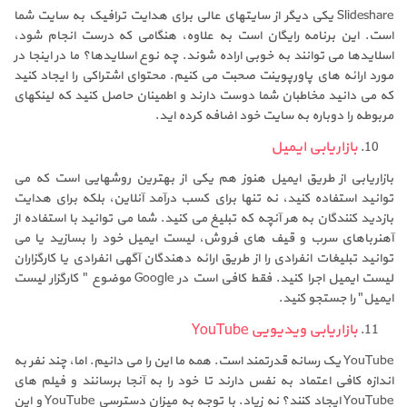
Slideshare یکی دیگر از سایتهای عالی برای هدایت ترافیک به سایت شما
است. این برنامه رایگان است به علاوه، هنگامی که درست انجام شود،
اسلایدها می توانند به خوبی اراده شوند. چه نوع اسلایدها؟ ما در اینجا در
مورد ارائه های پاورپوینت صحبت می کنیم. محتوای اشتراکی را ایجاد کنید
که می دانید مخاطبان شما دوست دارند و اطمینان حاصل کنید که لینکهای
مربوطه را دوباره به سایت خود اضافه کرده اید.
بازاریابی ایمیل
بازاریابی از طریق ایمیل هنوز هم یکی از بهترین روشهایی است که می
توانید استفاده کنید، نه تنها برای کسب درآمد آنلاین، بلکه برای هدایت
بازدید کنندگان به هر آنچه که تبلیغ می کنید. شما می توانید با استفاده از
آهنرباهای سرب و قیف های فروش، لیست ایمیل خود را بسازید یا می
توانید تبلیغات انفرادی را از طریق ارائه دهندگان آگهی انفرادی یا کارگزاران
لیست ایمیل اجرا کنید. فقط کافی است در Google موضوع " کارگزار لیست
ایمیل" را جستجو کنید.
بازاریابی ویدیویی YouTube
YouTube یک رسانه قدرتمند است. همه ما این را می دانیم. اما، چند نفر به
اندازه کافی اعتماد به نفس دارند تا خود را به آنجا برسانند و فیلم های
YouTube ایجاد کنند؟ نه زیاد. با توجه به میزان دسترسی YouTube و این