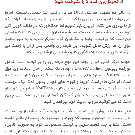
تمرکز روی اعداد را متوقف کنید
در حالی که مفهوم ساختن 1000 هوادار واقعی چیز جدیدی نیست، امروز
نمی تواند اهمیت بیشتری پیدا کند. ما اغلب می توانیم با تعداد افرادی که
از ما پیروی می کنند، گریبان گیر شویم اما همانطور که در مقاله کوین کلی
توضیح داده شده است کیفیت همیشه مقدار را دو برابر می کند. نکته اصلی
این است که بر ایجاد روابط با مخاطبان خود متمرکز شوید و به طور مداوم
برای آن ها ارزش قائل شوید. این طرفداران واقعی پس از آن با زحمت می
خواهند شروع به اشتراک گذاری کار و پشتیبانی از شغل خود کنند.
نمونه دیگر کسی که از ایجاد این نوع طرفداران رونق گرفته است شامل
نوازنده ویولون dubstep ، Lindsey Stirling است. از سال 2015، وی طبق
لیست Forbes از ستاره های برتر جهان یوتیوب 6 میلیون دلار تولید کرده
است. او حتی قادر است تورها و آلبوم های خود را بدون کمک یک برچسب
ضبط به فروش برساند. در حالی که این کار در YouTube انجام می شود، او
هنوز هم به طور مرتب به دنبال کنندگان خود ارزش می دهد. این چیزی
است که می توانید در وب سایت خود نیز اعمال کنید.
اینها فقط چند روش برای کمک به شما در تولید درآمد بیشتر از وب سایت
تان است ، اما امیدوارم ببینید که چیزهای بیشتری در پشت آن باقی مانده
است. فقط با چند ترفند سریع یا لیست محصولات خود به صورت آنلاین،
ممکن است در ابتدا کمی زیاده کاری به نظر برسد اما در دراز مدت بازپرداخت