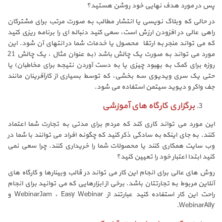
پس در مورد هدف نهایی خود روشن هستید؟
در حالی که وبلاگ نویسی یا انتشار مطالب به صورت مرتب برای مشترکان
راهی عالی در افزودن ارزش است، سعی کنید دنباله ای را برنامه ریزی کنید
که می تواند منجر به ارتقاء محصول یا خدمات شما در انتهای آن شود. این
مورد می تواند به صورت یک چالش باشد (به عنوان مثال ، یک چالش 21
روزه برای کمک به بهبود چیزی یا به دست آوردن نتیجه برای مخاطبان) یا
حتی یک سری ویدیوی سه بخشی، که توسط بسیاری از کارآفرینان مانند
جف واکر و دیوید سیتمن استفاده می شود.
برگزاری کارگاه های آموزشی
این مورد می تواند کاری کند که مردم برای مدتی به تجارت شما اعتماد
کنند. به جای اینکه به سادگی ذکر کنید که چگونه افراد می توانند با شما در
وب سایت همکاری کنند یا محصولات شما را خریداری کنند. چرا سعی نمی
کنید ابتدا اعتبار خود را تعیین کنید؟
روش های عالی برای انجام این کار می تواند در قالب وبینارها و کارگاه های
آنلاین مربوط به تجارتتان باشد. برخی از ابزارهایی که می توانید برای انجام
راحت این کار استفاده کنید عبارتند از WebinarJam ، Easy Webinar و
WebinarAlly.