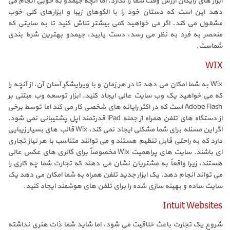
ابزار های رایگان ارزش وقت شما را ندارد. اما آنچه جیمدو به خوبی انجام می
دهد این است که دستان خود را با الگوهای زیبا و ابزارهای کلی خوب
مشغول می کند. اگر می خواهید کمی بیشتر تلاش کنید تا به سایتی که
منحصر به فرد به نظر می رسد، دست یابید، جیمدو بهترین شرط بندی
شماست.
WIX
Wix به شما امکان می دهد تا در هر زمان و با ویرایشگر آسان آن، از آنچه را
که می خواهید یک وب سایت عالی ایجاد کنید. ابزار توسعه وب مبتنی بر
Adobe Flash است که در اکثر رایانه های شخصی کار می کند اما توسط برخی
از دستگاه های تلفن همراه از جمله iPad قدرتمند اپل پشتیبانی نمی شود.
اگر این مسئله برای شما مشکلی ایجاد نمی کند، Wix قالب های بسیار زیبایی
دارد که به راحتی قابل تنظیم هستند و می توانند متناسب با هر نیاز تجاری
ای باشند. سایت های پراهمیت Wix مخصوصاً برای گالری های عکس عالی
هستند، زیرا واقعاً به مشتریان نشان می دهند که تجارت شما چه کاری را
می تواند انجام دهد. یک ابزار جدید تلفن همراه به شما امکان می دهد یک
سایت ساده و بهینه سازی شده را برای تلفن های هوشمند ایجاد کنید.
Intuit Websites
شروع یک تجارت باعث خلاقیت می شود، اما شاید شما ذات هنری نداشته