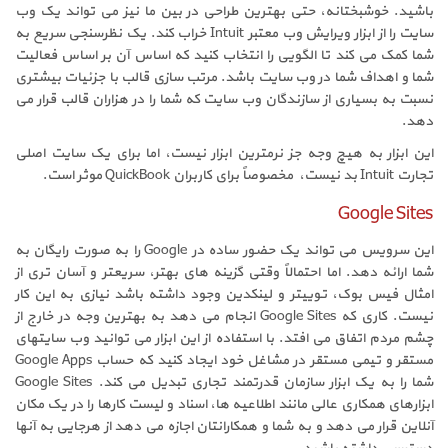
باشید. خوشبختانه، حتی بهترین طراحی در بین ما نیز می تواند یک وب
سایت را از ابزار ویرایش وب معتبر Intuit خراب کند. یک نظرسنجی سریع به
شما کمک می کند تا الگویی را انتخاب کنید که اساس آن بر اساس فعالیت
شما و اهداف شما در وب سایت باشد. مرتب سازی قالب با جزئیات بیشتری
نسبت به بسیاری از سازندگان وب سایت که شما را در هزاران قالب قرار می
دهد.
این ابزار به هیچ وجه جز نرمترین ابزار نیست، اما برای یک سایت اصلی
تجارت Intuit بد نیست، مخصوصاً برای کاربران QuickBook موثر است.
Google Sites
این سرویس می تواند یک حضور ساده در Google را به صورت رایگان به
شما ارائه دهد. اما احتمالاً وقتی گزینه های بهتر، سریعتر و آسان تری از
امثال فیس بوک، توییتر و لینکدین وجود داشته باشد نیازی به این کار
نیست. کاری که Google Sites انجام می دهد به بهترین وجه در خارج از
چشم مردم اتفاق می افتد. با استفاده از این ابزار می توانید وب سایتهای
مستقر و تیمی مستقر در مشاغل خود ایجاد کنید که حساب Google Apps
شما را به یک ابزار سازمان قدرتمند تجاری تبدیل می کند. Google Sites
ابزارهای همکاری عالی مانند اطلاعیه ها، اسناد و لیست کارها را در یک مکان
آنلاین قرار می دهد و به شما و همکارانتان اجازه می دهد از هرجایی به آنها