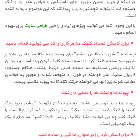
جز اینکه از طریق همین ناوبری های نامشخص و طراحی های بد و گنگ
جستجو کند تا بتواند آنچه نیاز دارد را پیدا کند که این موضوع دیوانه کننده
است.
با این وجود، شما می توانید چیزهای زیادی را حین
طراحی سایت
برای بهبود
انجام دهید.
برای کاهش تعداد کلیک ها هر کاری را که می توانید انجام دهید
از صفحه "مشق شب کلاس ششم" برای رسیدن به تکالیف ریاضی باید از
طریق سه صفحه کلیک کرد. اما سه صفحه کلیک کردن زیاد است و باید آن
تکالیف ریاضی مستقیم به صفحه اصلی مرتبط باشند. هنگام جستجو،
کاربران سایت نمی خواهند در طول راه متوقف شوند و مجبور به خواندن
مطالب شوند زیرا آنها می خواهند حرکت کنند تا به پیوند مناسب برسند.
پیوندها و لینک ها را معنی دار کنید
پیوند ها باید توصیفی باشند. به خوانندگان نگویید "بیشتر بخوانید"،
"اینجا را کلیک کنید" یا "موارد دیگر". به آنها بگویید که اگر این قسمت را
کلیک کنند چه می خوانند. مثلا "تکالیف ریاضی 6-10 اکتبر" نمونه ای از یک
لینک توصیفی است.
برای اسکن کردن زیر عنوان ها کپی را ساده کنید