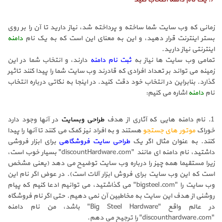
زمانی که وب سایت شما ساخته و پرداخته شد، نیاز دارید تا آن را بر روی
بستر اینترنت قرار دهید، و این به معنای این است که به یک نام
دامنه
اینترنتی نیاز دارید.
تمامی وب سایت ها نیاز به
ثبت نام دامنه
دارند، و انتخاب شما در این
زمینه می تواند بر تعداد افرادی که قادرند وب سایت شما را پیدا کنند تاثیر
گذارد. بنابراین در انتخاب خود دقت کنید. در اینجا به نکاتی درباره انتخاب
نام
دامنه
اشاره می کنیم:
1. نام دامنه هایی که آثاری از هدف
طراحی وبسایت
در آنها وجود دارد
خوراک
موتور های جستجو
هستند و به افراد نیز کمک می کنند تا آنها را پیدا
کنند. به عنوان مثال اگر یک
طراحی سایت فروشگاهی
برای ابزار فروشی
داشتید، نام دامنه ای مانند "discountHardware.com" بسیار خوب است،
زیرا مستقیما همه چیز را درباره وب سایت توضیح می دهد (یعنی مشخص
است که این وب سایت برای فروش ابزار آلات است). در عوض اگر نام این
وب سایت را "bigsteel.com" می گذاشتید، می توانیم ادعا کنیم که پیام
روشنی از هدف این سایت به مخاطبین آن نمی دهیم. حتی اگر نام فروشگاه
در عالم واقع "Big Steel Hardware" باشد، من نام دامنه
"discounthardware.com" را ترجیح می دهم.